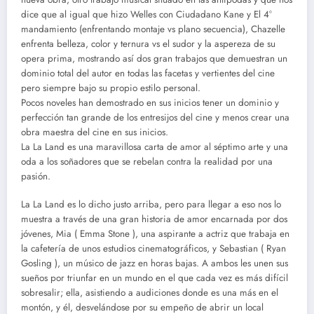
dice que al igual que hizo Welles con Ciudadano Kane y El 4°
mandamiento (enfrentando montaje vs plano secuencia), Chazelle
enfrenta belleza, color y ternura vs el sudor y la aspereza de su
opera prima, mostrando así dos gran trabajos que demuestran un
dominio total del autor en todas las facetas y vertientes del cine
pero siempre bajo su propio estilo personal.
Pocos noveles han demostrado en sus inicios tener un dominio y
perfección tan grande de los entresijos del cine y menos crear una
obra maestra del cine en sus inicios.
La La Land es una maravillosa carta de amor al séptimo arte y una
oda a los soñadores que se rebelan contra la realidad por una
pasión.
La La Land es lo dicho justo arriba, pero para llegar a eso nos lo
muestra a través de una gran historia de amor encarnada por dos
jóvenes, Mia ( Emma Stone ), una aspirante a actriz que trabaja en
la cafetería de unos estudios cinematográficos, y Sebastian ( Ryan
Gosling ), un músico de jazz en horas bajas. A ambos les unen sus
sueños por triunfar en un mundo en el que cada vez es más difícil
sobresalir; ella, asistiendo a audiciones donde es una más en el
montón, y él, desvelándose por su empeño de abrir un local