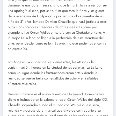
claramente una obra maestra, sino que también lo va a ser por ser
una apología al cine, por ser el film que toca la fibra y los gustos
de la academia de Hollywood y por ser una obra maestra de un
niño de 31 años llamado Damien Chazelle que hará justicia a esos
otros niños precoces creadores de obras maestras como por
ejemplo lo fue Orson Welles en su día con su Ciudadano Kane. A
lo mejor La la land no llega a la perfección de este monstruo del
cine, pero, desde luego es lo más próximo que podemos encontrar
en estos días.
Los Ángeles, la ciudad de los sueños rotos, los atascos y la
contaminación, florece en La ciudad de las estrellas: La La Land
como un lugar donde las frustraciones crean arte y donde la
realidad se vuelve bella con estallidos de color y entrañables
números musicales.
Damien Chazelle es el nuevo talento de Hollywood. Como hemos
dicho o insinuado en la cabecera, es el Orson Welles del siglo XXI.
Chazelle sorprendió a todo el mundo con Whiplash, esa seca,
rotunda y vigorosa obra musical que sirve de contrapunto a su
nueva obra, otro trabajo musical situado en las antípodas y que nos