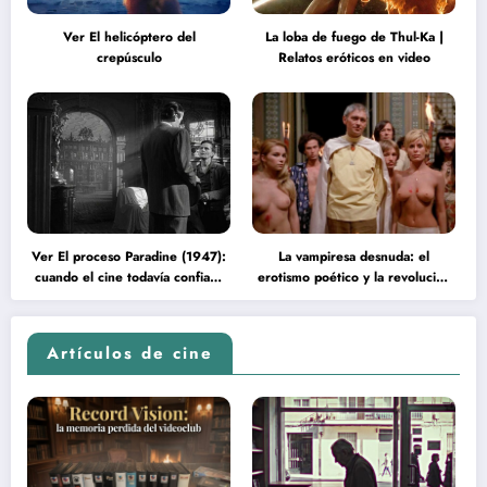
Ver El helicóptero del
La loba de fuego de Thul-Ka |
crepúsculo
Relatos eróticos en video
Ver El proceso Paradine (1947):
La vampiresa desnuda: el
cuando el cine todavía confiaba
erotismo poético y la revolución
en la inteligencia del espectador
psicodélica de Jean Rollin
Artículos de cine