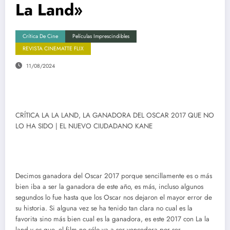
La Land»
Crítica De Cine
Películas Imprescindibles
REVISTA CINEMATTE FLIX
11/08/2024
CRÍTICA LA LA LAND, LA GANADORA DEL OSCAR 2017 QUE NO
LO HA SIDO | EL NUEVO CIUDADANO KANE
Decimos ganadora del Oscar 2017 porque sencillamente es o más
bien iba a ser la ganadora de este año, es más, incluso algunos
segundos lo fue hasta que los Oscar nos dejaron el mayor error de
su historia. Si alguna vez se ha tenido tan clara no cual es la
favorita sino más bien cual es la ganadora, es este 2017 con La la
land y es que, el film no sólo va a ser vencedora por ser