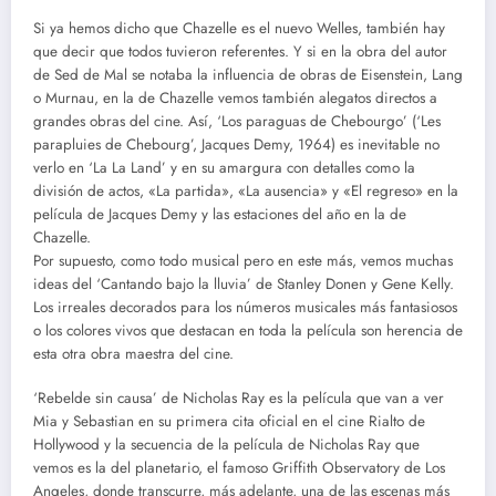
Si ya hemos dicho que Chazelle es el nuevo Welles, también hay
que decir que todos tuvieron referentes. Y si en la obra del autor
de Sed de Mal se notaba la influencia de obras de Eisenstein, Lang
o Murnau, en la de Chazelle vemos también alegatos directos a
grandes obras del cine. Así, ‘Los paraguas de Chebourgo’ (‘Les
parapluies de Chebourg’, Jacques Demy, 1964) es inevitable no
verlo en ‘La La Land’ y en su amargura con detalles como la
división de actos, «La partida», «La ausencia» y «El regreso» en la
película de Jacques Demy y las estaciones del año en la de
Chazelle.
Por supuesto, como todo musical pero en este más, vemos muchas
ideas del ‘Cantando bajo la lluvia’ de Stanley Donen y Gene Kelly.
Los irreales decorados para los números musicales más fantasiosos
o los colores vivos que destacan en toda la película son herencia de
esta otra obra maestra del cine.
‘Rebelde sin causa’ de Nicholas Ray es la película que van a ver
Mia y Sebastian en su primera cita oficial en el cine Rialto de
Hollywood y la secuencia de la película de Nicholas Ray que
vemos es la del planetario, el famoso Griffith Observatory de Los
Angeles, donde transcurre, más adelante, una de las escenas más