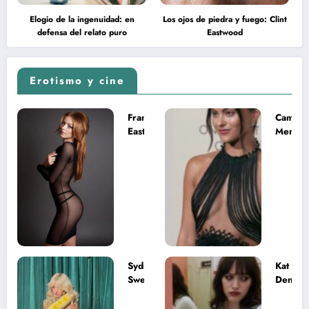
Elogio de la ingenuidad: en
Los ojos de piedra y fuego: Clint
defensa del relato puro
Eastwood
Erotismo y cine
Francesca
Camila
Eastwood y
Mende
la
desnud
melancolía
como T
del legado
en Mast
imposible
del Uni
Sydney
Kat
Sweeney
Dennin
desnuda el
la muje
lado más
apareci