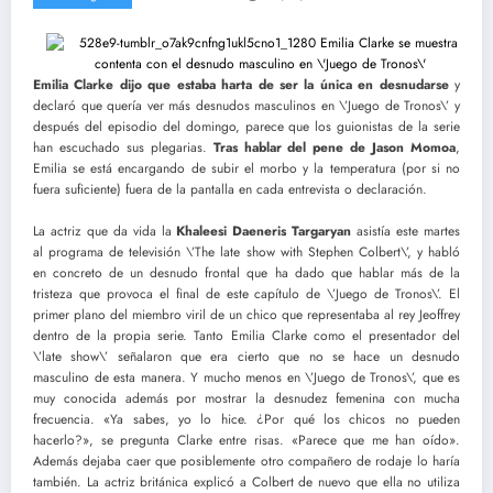
Emilia Clarke dijo que estaba harta de ser la única en desnudarse
y
declaró que quería ver más desnudos masculinos en \’Juego de Tronos\’ y
después del episodio del domingo, parece que los guionistas de la serie
han escuchado sus plegarias.
Tras hablar del pene de Jason Momoa
,
Emilia se está encargando de subir el morbo y la temperatura (por si no
fuera suficiente) fuera de la pantalla en cada entrevista o declaración.
La actriz que da vida la
Khaleesi Daeneris Targaryan
asistía este martes
al programa de televisión \’The late show with Stephen Colbert\’, y habló
en concreto de un desnudo frontal que ha dado que hablar más de la
tristeza que provoca el final de este capítulo de \’Juego de Tronos\’. El
primer plano del miembro viril de un chico que representaba al rey Jeoffrey
dentro de la propia serie. Tanto Emilia Clarke como el presentador del
\’late show\’ señalaron que era cierto que no se hace un desnudo
masculino de esta manera. Y mucho menos en \’Juego de Tronos\’, que es
muy conocida además por mostrar la desnudez femenina con mucha
frecuencia. «Ya sabes, yo lo hice. ¿Por qué los chicos no pueden
hacerlo?», se pregunta Clarke entre risas. «Parece que me han oído».
Además dejaba caer que posiblemente otro compañero de rodaje lo haría
también. La actriz británica explicó a Colbert de nuevo que ella no utiliza