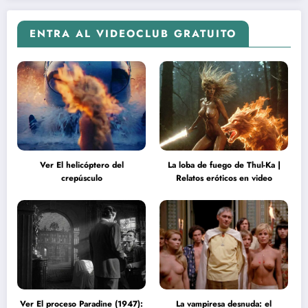
ENTRA AL VIDEOCLUB GRATUITO
Ver El helicóptero del
La loba de fuego de Thul-Ka |
crepúsculo
Relatos eróticos en video
Ver El proceso Paradine (1947):
La vampiresa desnuda: el