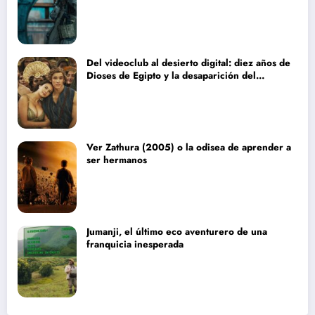
Del videoclub al desierto digital: diez años de
Dioses de Egipto y la desaparición del
blockbuster sin complejos
Ver Zathura (2005) o la odisea de aprender a
ser hermanos
Jumanji, el último eco aventurero de una
franquicia inesperada