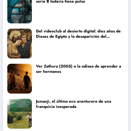
serie B todavía tiene pulso
Del videoclub al desierto digital: diez años de
Dioses de Egipto y la desaparición del
blockbuster sin complejos
Ver Zathura (2005) o la odisea de aprender a
ser hermanos
Jumanji, el último eco aventurero de una
franquicia inesperada