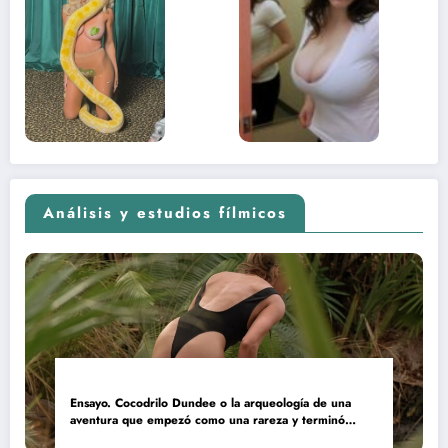
lado más
apareci
sexual del
donde 
contenido
estaba
adolescente
(Euphoria,
2026)
Análisis y estudios fílmicos
Ensayo. Cocodrilo Dundee o la arqueología de una
aventura que empezó como una rareza y terminó
convertida en reliquia