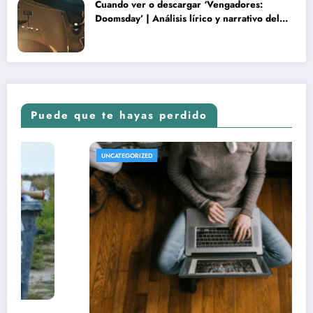
Cuando ver o descargar ‘Vengadores:
Doomsday’ | Análisis lírico y narrativo del
nuevo Vengadores: Doomsday
Puede que te hayas perdido
UNCATEGORIZED
REV
UN