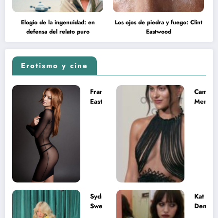
Elogio de la ingenuidad: en
Los ojos de piedra y fuego: Clint
defensa del relato puro
Eastwood
Erotismo y cine
Francesca
Camila
Eastwood y
Mende
la
desnud
melancolía
como T
del legado
en Mast
imposible
del Uni
Sydney
Kat
Sweeney
Dennin
desnuda el
la muje