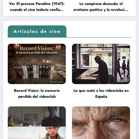
Ver El proceso Paradine (1947):
La vampiresa desnuda: el
cuando el cine todavía confiaba
erotismo poético y la revolución
en la inteligencia del espectador
psicodélica de Jean Rollin
Artículos de cine
Record Vision: la memoria
Lo que mató a los videoclubs en
perdida del videoclub
España