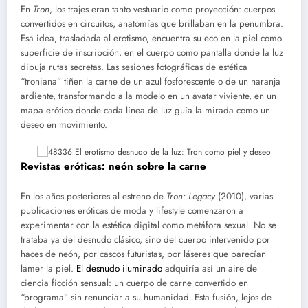
En
Tron
, los trajes eran tanto vestuario como proyección: cuerpos
convertidos en circuitos, anatomías que brillaban en la penumbra.
Esa idea, trasladada al erotismo, encuentra su eco en la piel como
superficie de inscripción, en el cuerpo como pantalla donde la luz
dibuja rutas secretas. Las sesiones fotográficas de estética
“troniana” tiñen la carne de un azul fosforescente o de un naranja
ardiente, transformando a la modelo en un avatar viviente, en un
mapa erótico donde cada línea de luz guía la mirada como un
deseo en movimiento.
Revistas eróticas: neón sobre la carne
En los años posteriores al estreno de
Tron: Legacy
(2010), varias
publicaciones eróticas de moda y lifestyle comenzaron a
experimentar con la estética digital como metáfora sexual. No se
trataba ya del desnudo clásico, sino del cuerpo intervenido por
haces de neón, por cascos futuristas, por láseres que parecían
lamer la piel.
El desnudo iluminado
adquiría así un aire de
ciencia ficción sensual: un cuerpo de carne convertido en
“programa” sin renunciar a su humanidad. Esta fusión, lejos de