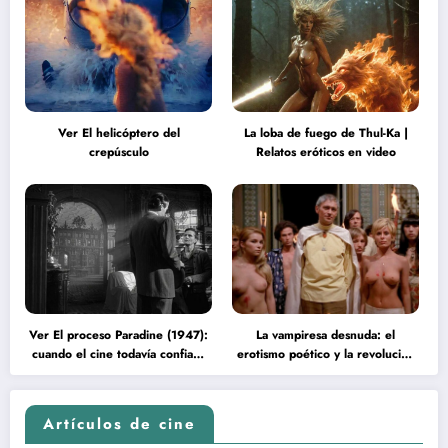
Ver El helicóptero del
La loba de fuego de Thul-Ka |
crepúsculo
Relatos eróticos en video
Ver El proceso Paradine (1947):
La vampiresa desnuda: el
cuando el cine todavía confiaba
erotismo poético y la revolución
en la inteligencia del espectador
psicodélica de Jean Rollin
Artículos de cine