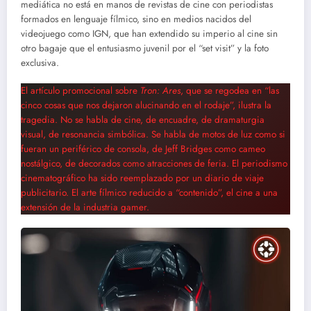
mediática no está en manos de revistas de cine con periodistas
formados en lenguaje fílmico, sino en medios nacidos del
videojuego como IGN, que han extendido su imperio al cine sin
otro bagaje que el entusiasmo juvenil por el “set visit” y la foto
exclusiva.
El artículo promocional sobre
Tron: Ares
, que se regodea en “las
cinco cosas que nos dejaron alucinando en el rodaje”, ilustra la
tragedia. No se habla de cine, de encuadre, de dramaturgia
visual, de resonancia simbólica. Se habla de motos de luz como si
fueran un periférico de consola, de Jeff Bridges como cameo
nostálgico, de decorados como atracciones de feria. El periodismo
cinematográfico ha sido reemplazado por un diario de viaje
publicitario. El arte fílmico reducido a “contenido”, el cine a una
extensión de la industria gamer.