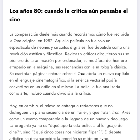
Los años 80: cuando la crítica aún pensaba el
cine
La comparación duele más cuando recordamos cómo fue recibida
la
Tron
original en 1982. Aquella película no fue solo un
espectáculo de neones y circuitos digitales; fue debatida como una
revolución estética y filosófica. Revistas y críticos discutieron su uso
pionero de la animación por ordenador, su metáfora del hombre
atrapado en la máquina, sus resonancias con la mitología clásica.
Se escribían páginas enteras sobre si
Tron
abría un nuevo capítulo
en el lenguaje cinematográfico, si la estética vectorial podía
convertirse en un estilo en sí mismo. La película fue analizada
como arte, incluso cuando dividió a la crítica.
Hoy, en cambio, el relevo se entrega a redactores que no
distinguen un plano secuencia de un tráiler, y que tratan
Tron: Ares
como un evento comparable a la llegada de un nuevo videojuego.
La pregunta ya no es “¿qué aporta esta película al lenguaje del
cine?”, sino “¿qué cinco cosas nos hicieron flipar?”. El debate
artístico ha desaparecido; la emoción se mide en hype.