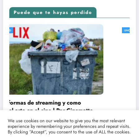
Puede que te hayas perdido
UNCATEGORIZED
Conoce las fechas de estrenos y críticas de
tus películas y series favoritas con Point
We use cookies on our website to give you the most relevant
experience by remembering your preferences and repeat visits.
Magazine
21/03/2021
lucenpop
By clicking “Accept”, you consent to the use of ALL the cookies.