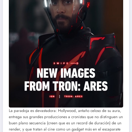
La paradoja es devastadora: Hollywood, antaño celoso de su aura,
entrega sus grandes producciones a cronistas que no distinguen un
buen plano secuencia (creen que es un record de duración) de un
render, y que tratan al cine como un gadget más en el escaparate