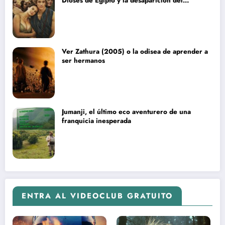
Dioses de Egipto y la desaparición del
blockbuster sin complejos
Ver Zathura (2005) o la odisea de aprender a
ser hermanos
Jumanji, el último eco aventurero de una
franquicia inesperada
ENTRA AL VIDEOCLUB GRATUITO