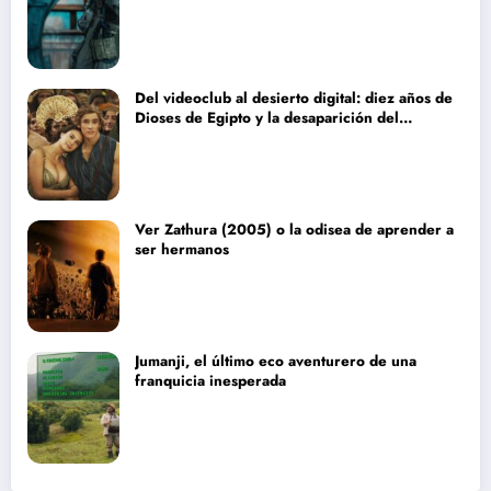
Del videoclub al desierto digital: diez años de
Dioses de Egipto y la desaparición del
blockbuster sin complejos
Ver Zathura (2005) o la odisea de aprender a
ser hermanos
Jumanji, el último eco aventurero de una
franquicia inesperada