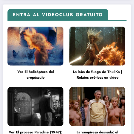
ENTRA AL VIDEOCLUB GRATUITO
Ver El helicóptero del
La loba de fuego de Thul-Ka |
crepúsculo
Relatos eróticos en video
Ver El proceso Paradine (1947):
La vampiresa desnuda: el