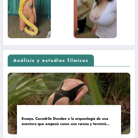
sexual del
donde 
contenido
estaba
adolescente
(Euphoria,
2026)
Análisis y estudios fílmicos
Ensayo. Cocodrilo Dundee o la arqueología de una
aventura que empezó como una rareza y terminó
convertida en reliquia