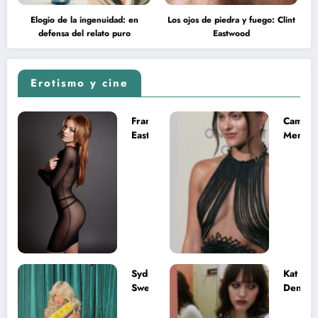
Elogio de la ingenuidad: en
Los ojos de piedra y fuego: Clint
defensa del relato puro
Eastwood
Erotismo y cine
Francesca
Camila
Eastwood y
Mende
la
desnud
melancolía
como T
del legado
en Mast
imposible
del Uni
Sydney
Kat
Sweeney
Dennin
desnuda el
la muje
lado más
apareci