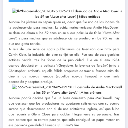
Aunque los jóvenes no sepan quien es, decir que fue uno de los iconos de
la adolescencia para muchos. La actriz norteamericana Andie MacDowell
se desnuda ahora a los 59 años en su nueva película de título \’Love After
Love\’ y para muchos que su adolescencia se produjo en los 90, es más
que una grata noticia.
A raíz de una serie de spots publicitarios de televisión que hizo para
Calvin Klein, la industria del cine se fijó en ella. Fue una de esas geniales
actrices nacida tras los focos de la publicidad. Fue en el año 1984
cuando debutará en la película \’Greystoke, la leyenda de Tarzán\’ junto a
Christopher Lambert\’, aquella fallida propuesta de traer al famoso mito del
cine a los nuevos tiempos (aquellos nuevos tiempos) y que tanta
decepción y adeptos produjo.
Aunque podría decirse que fue un buen comienzo para MacDowell, hay
que destacar que los productores no quedaron satisfechos con su acento
sureño que desentonaba con el de una aristócrata inglesa, así que hubo
que recurrir a Glenn Close para doblar íntegramente su personaje. Tras
esto parece que su carrera paro ya que sólo consiguió un papel menor en
esa pequeña genialidad llamada St. Elmo\’s fire.