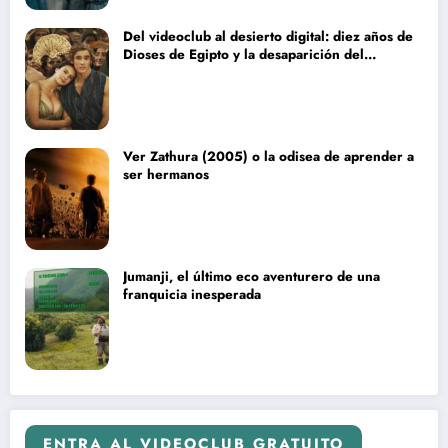
Del videoclub al desierto digital: diez años de
Dioses de Egipto y la desaparición del
blockbuster sin complejos
Ver Zathura (2005) o la odisea de aprender a
ser hermanos
Jumanji, el último eco aventurero de una
franquicia inesperada
ENTRA AL VIDEOCLUB GRATUITO