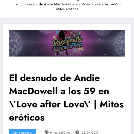
El desnudo de Andie MacDowell a los 59 en \’Love after Love\’ |
Mitos eróticos
El desnudo de Andie
MacDowell a los 59 en
\’Love after Love\’ | Mitos
eróticos
Sin Categoría
Mitos Del Cine
25/04/2017