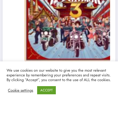
Ver y Descargar ‘Detective Chinatown 3’ |
We use cookies on our website to give you the most relevant
Torrent castellano español | La película china
experience by remembering your preferences and repeat visits.
By clicking “Accept”, you consent to the use of ALL the cookies.
que supera en taquillla a Endgame
19/03/2021
lucenpop
Cookie settings
ACCEPT
NewsBlogger - Revista y blog
WordPress
Tema 2026 | Funciona con
SpiceThemes