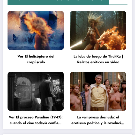
Ver El helicóptero del
La loba de fuego de Thul-Ka |
crepúsculo
Relatos eróticos en video
Ver El proceso Paradine (1947):
La vampiresa desnuda: el
cuando el cine todavía confiaba
erotismo poético y la revolución
en la inteligencia del espectador
psicodélica de Jean Rollin