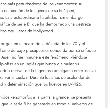
sticas más perturbadoras de los xenomorfos: su
ía en función de los genes de su huésped,
. Esta extraordinaria habilidad, sin embargo,
ográfica de serie B, que ha demostrado una destreza
xitos taquilleros de Hollywood.
u origen en el ocaso de la década de los 70 y el
el cine de bajo presupuesto, conocida por su enfoque
a
Alien
no fue inmune a este fenómeno, viéndose
p-offs» en un inglés que busca disimular su
podría derivar de la ingeniosa amalgama entre «falsa»
a ver si cuela». Durante los años de esplendor de
dad y determinación que los huevos en LV-426.
idos xenomorfos a la pantalla grande, se presenta
s que la serie B ha generado en torno al universo de