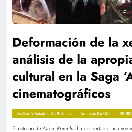
Deformación de la x
análisis de la apropi
cultural en la Saga ‘
cinematográficos
Análisis Y Estudios De Películas
Artículos De Cine
REVIS
El estreno de
Alien: Romulus
ha despertado, una vez m