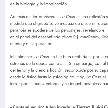
de la biología y la imaginación.
Además del terror visceral,
La Cosa
es una reflexión s
medida que el grupo se ve incapaz de discernir quién
paranoia se apodera de los personajes, revelando el l
en el papel del desconfiado piloto R.J. MacReady, lid
miedo y desesperación.
Inicialmente,
La Cosa
no fue bien recibida ni por la crí
estrenos de la época como
E.T.
. Sin embargo, con el
del terror y la ciencia ficción, reconocida por su cap
desde lo físico hasta lo psicológico. Hoy,
La Cosa
es 
terror por su audaz enfoque y su inquebrantable capa
«Contaminación: Alien invade la Tierra» (Luigi C