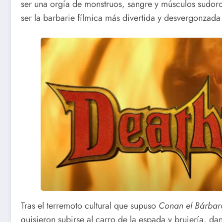
ser una orgía de monstruos, sangre y músculos sudoros
ser la barbarie fílmica más divertida y desvergonzada
Tras el terremoto cultural que supuso
Conan el Bárbar
quisieron subirse al carro de la espada y brujería, dan