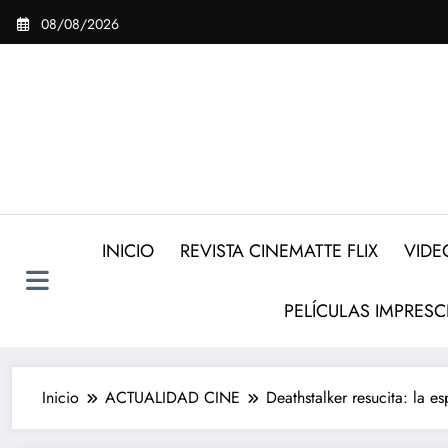
Saltar
08/08/2026
al
contenido
INICIO
REVISTA CINEMATTE FLIX
VIDE
PELÍCULAS IMPRESC
Inicio
ACTUALIDAD CINE
Deathstalker resucita: la e