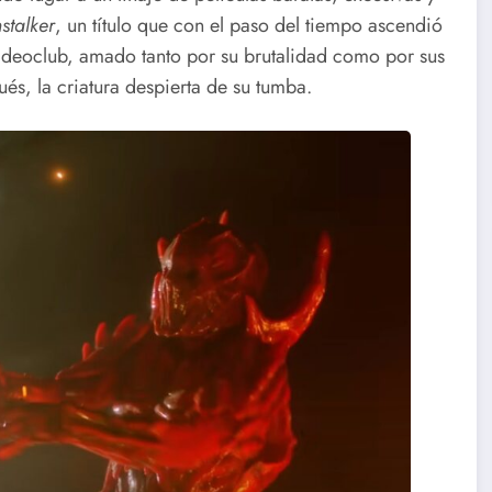
stalker
, un título que con el paso del tiempo ascendió
 videoclub, amado tanto por su brutalidad como por sus
és, la criatura despierta de su tumba.