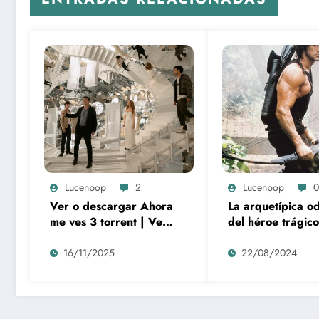
Lucenpop
2
Lucenpop
0
Ver o descargar Ahora
La arquetípica o
me ves 3 torrent | Ver,
del héroe trágico
comprar o descargar
Rambo como sím
by torrent
de la lucha y la
16/11/2025
22/08/2024
alienación en la
modernidad