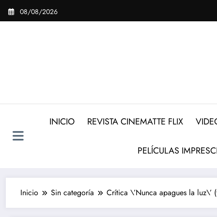
Saltar
08/08/2026
al
contenido
INICIO
REVISTA CINEMATTE FLIX
VIDE
PELÍCULAS IMPRESC
Inicio
Sin categoría
Crítica \’Nunca apagues la luz\’ 