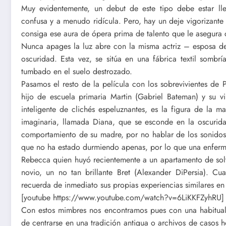
Muy evidentemente, un debut de este tipo debe estar lle
confusa y a menudo ridícula. Pero, hay un deje vigorizante 
consiga ese aura de ópera prima de talento que le asegura ca
Nunca apages la luz abre con la misma actriz – esposa de
oscuridad. Esta vez, se sitúa en una fábrica textil sombrí
tumbado en el suelo destrozado.
Pasamos el resto de la película con los sobrevivientes de P
hijo de escuela primaria Martin (Gabriel Bateman) y su v
inteligente de clichés espeluznantes, es la figura de l
imaginaria, llamada Diana, que se esconde en la oscurida
comportamiento de su madre, por no hablar de los sonidos
que no ha estado durmiendo apenas, por lo que una enferm
Rebecca quien huyó recientemente a un apartamento de solt
novio, un no tan brillante Bret (Alexander DiPersia). Cu
recuerda de inmediato sus propias experiencias similares en 
[youtube https://www.youtube.com/watch?v=6LiKKFZyhRU]
Con estos mimbres nos encontramos pues con una habitual p
de centrarse en una tradición antigua o archivos de casos h