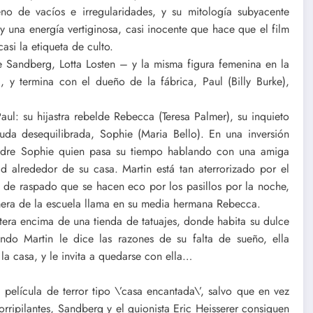
no de vacíos e irregularidades, y su mitología subyacente
y una energía vertiginosa, casi inocente que hace que el film
si la etiqueta de culto.
 Sandberg, Lotta Losten – y la misma figura femenina en la
a, y termina con el dueño de la fábrica, Paul (Billy Burke),
aul: su hijastra rebelde Rebecca (Teresa Palmer), su inquieto
iuda desequilibrada, Sophie (Maria Bello). En una inversión
a madre Sophie quien pasa su tiempo hablando con una amiga
d alrededor de su casa. Martin está tan aterrorizado por el
 de raspado que se hacen eco por los pasillos por la noche,
era de la escuela llama en su media hermana Rebecca.
era encima de una tienda de tatuajes, donde habita su dulce
ando Martin le dice las razones de su falta de sueño, ella
la casa, y le invita a quedarse con ella…
elícula de terror tipo \’casa encantada\’, salvo que en vez
orripilantes, Sandberg y el guionista Eric Heisserer consiguen