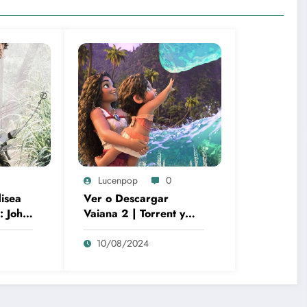
Lucenpop
0
disea
Ver o Descargar
: John
Vaiana 2 | Torrent y
bolo
cines | La gran película
animación de culto
10/08/2024
Disney | *****