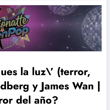
es la luz\’ (terror,
ndberg y James Wan |
rror del año?