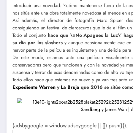
introducir una novedad: \’cómo mantenerse fuera de la os
nos sitúa ante una obra totalmente novedosa al menos en ap
Así además, el director de fotografía Marc Spicer de
consiguiendo un festival de claroscuros que le da al film un
Todo el conjunto
hace que \»No Apagues la Luz\’ haga 
su día por los slashers
y aunque ocasionalmente cae en ci
mayor parte de la película es inquietante y una delicia para 
De este modo, estamos ante una película visualmente c
conservadores pero que funcionan y con la novedad ya men
suspense y terror de esas denominadas como de alto voltaje
Todo ellos hace que estemos de nuevo y ya van tres ante 
Expediente Warren
y
La Bruja
que 2016 se sitúe como 
(adsbygoogle = window.adsbygoogle || []).push({});