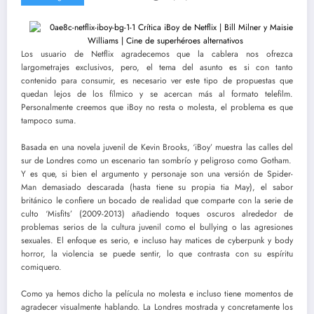
Los usuario de Netflix agradecemos que la cablera nos ofrezca
largometrajes exclusivos, pero, el tema del asunto es si con tanto
contenido para consumir, es necesario ver este tipo de propuestas que
quedan lejos de los fílmico y se acercan más al formato telefilm.
Personalmente creemos que iBoy no resta o molesta, el problema es que
tampoco suma.
Basada en una novela juvenil de Kevin Brooks, ‘iBoy’ muestra las calles del
sur de Londres como un escenario tan sombrío y peligroso como Gotham.
Y es que, si bien el argumento y personaje son una versión de Spider-
Man demasiado descarada (hasta tiene su propia tia May), el sabor
británico le confiere un bocado de realidad que comparte con la serie de
culto ‘Misfits’ (2009-2013) añadiendo toques oscuros alrededor de
problemas serios de la cultura juvenil como el bullying o las agresiones
sexuales. El enfoque es serio, e incluso hay matices de cyberpunk y body
horror, la violencia se puede sentir, lo que contrasta con su espíritu
comiquero.
Como ya hemos dicho la película no molesta e incluso tiene momentos de
agradecer visualmente hablando. La Londres mostrada y concretamente los