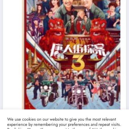
We use cookies on our website to give you the most relevant
experience by remembering your preferences and repeat visits.
Ver y Descargar ‘Detective Chinatown 3’ |
V