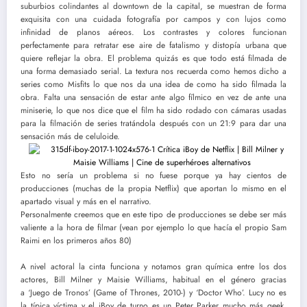
suburbios colindantes al downtown de la capital, se muestran de forma
exquisita con una cuidada fotografía por campos y con lujos como
infinidad de planos aéreos. Los contrastes y colores funcionan
perfectamente para retratar ese aire de fatalismo y distopía urbana que
quiere reflejar la obra. El problema quizás es que todo está filmada de
una forma demasiado serial. La textura nos recuerda como hemos dicho a
series como Misfits lo que nos da una idea de como ha sido filmada la
obra. Falta una sensación de estar ante algo fílmico en vez de ante una
miniserie, lo que nos dice que el film ha sido rodado con cámaras usadas
para la filmación de series tratándola después con un 21:9 para dar una
sensación más de celuloide.
Esto no sería un problema si no fuese porque ya hay cientos de
producciones (muchas de la propia Netflix) que aportan lo mismo en el
apartado visual y más en el narrativo.
Personalmente creemos que en este tipo de producciones se debe ser más
valiente a la hora de filmar (vean por ejemplo lo que hacía el propio Sam
Raimi en los primeros años 80)
A nivel actoral la cinta funciona y notamos gran química entre los dos
actores, Bill Milner y Maisie Williams, habitual en el género gracias
a ‘Juego de Tronos’ (Game of Thrones, 2010-) y ‘Doctor Who’. Lucy no es
la típica víctima y el iBoy de turno es un Peter Parker mucho más geek,