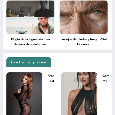
Elogio de la ingenuidad: en
Los ojos de piedra y fuego: Clint
defensa del relato puro
Eastwood
Erotismo y cine
Francesca
Camila
Eastwood y
Mende
la
desnud
melancolía
como T
del legado
en Mast
imposible
del Uni