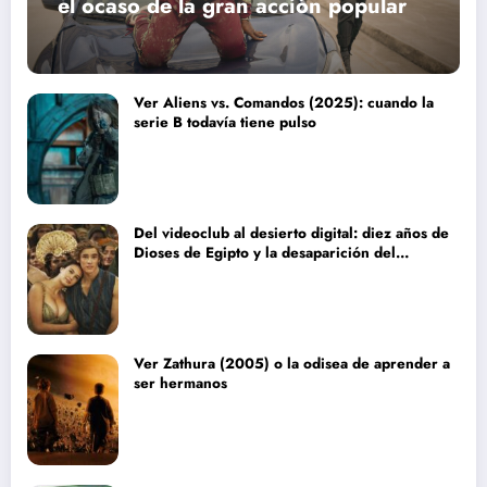
el ocaso de la gran acción popular
Ver Aliens vs. Comandos (2025): cuando la
serie B todavía tiene pulso
Del videoclub al desierto digital: diez años de
Dioses de Egipto y la desaparición del
blockbuster sin complejos
Ver Zathura (2005) o la odisea de aprender a
ser hermanos