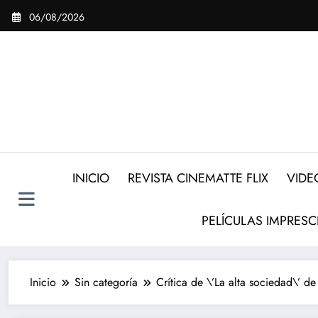
Saltar
06/08/2026
al
contenido
INICIO
REVISTA CINEMATTE FLIX
VIDE
PELÍCULAS IMPRESC
Inicio
Sin categoría
Crítica de \’La alta sociedad\’ 