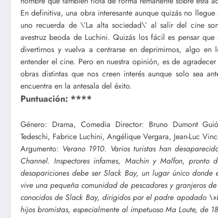
nombre que también flota de forma remanente sobre esta a
En definitiva, una obra interesante aunque quizás no llegue 
uno recuerda de \’La alta sociedad\’ al salir del cine so
avestruz beoda de Luchini. Quizás los fácil es pensar qu
divertirnos y vuelva a centrarse en deprimirnos, algo e
entender el cine. Pero en nuestra opinión, es de agradecer 
obras distintas que nos creen interés aunque solo sea ant
encuentra en la antesala del éxito.
Puntuación: ****
Género: Drama, Comedia Director: Bruno Dumont Guión:
Tedeschi, Fabrice Luchini, Angélique Vergara, Jean-Luc Vinc
Argumento:
Verano 1910. Varios turistas han desaparecid
Channel. Inspectores infames, Machin y Malfon, pronto d
desapariciones debe ser Slack Bay, un lugar único donde e
vive una pequeña comunidad de pescadores y granjeros de os
conocidos de Slack Bay, dirigidos por el padre apodado \»
hijos bromistas, especialmente al impetuoso Ma Loute, de 18