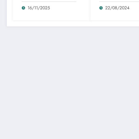
comprar o descargar
Rambo como sím
by torrent
de la lucha y la
16/11/2025
22/08/2024
alienación en la
modernidad