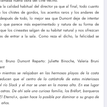
clamada nueva obra del cine vecino.
a la calidad habitual del director ya que al final, todo cuanto
n los chistes de gordos, los acentos raros y los andares de
e después de todo, lo mejor sea que Dumont deje de intentar
n lo que parece más experimentado y natura de su forma de
que los cineastas salgan de su habitat natural y nos ofrezcan
es de entrar a la sala. Como reza el dicho, la felicidad se
 Bruno Dumont Reparto: Juliette Binoche, Valeria Bruni
ent
o mientras se relajaban en las hermosas playas de la costa
educen que el centro de la catástrofe de estas misteriosas
l río Slack y el mar se unen en la marea alta. En ese lugar
tras. De ahí sale una curiosa familia, los Bréfort, barqueros
El Eterno\», quien hace lo posible por dominar a su grupo de
 años.