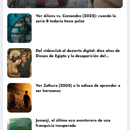
Ver Aliens vs. Comandos (2025): cuando la
serie B todavía tiene pulso
Del videoclub al desierto digital: diez años de
Dioses de Egipto y la desaparición del
blockbuster sin complejos
Ver Zathura (2005) o la odisea de aprender a
ser hermanos
Jumanji, el último eco aventurero de una
franquicia inesperada