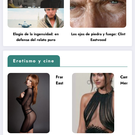
Elogio de la ingenuidad: en
Los ojos de piedra y fuego: Clint
defensa del relato puro
Eastwood
Erotismo y cine
Francesca
Camila
Eastwood y
Mende
la
desnud
melancolía
como T
del legado
en Mast
imposible
del Uni