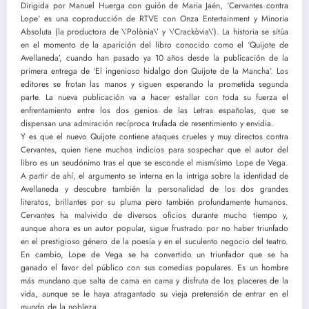
Dirigida por Manuel Huerga con guión de Maria Jaén, ‘Cervantes contra
Lope’ es una coproducción de RTVE con Onza Entertainment y Minoria
Absoluta (la productora de \’Polònia\’ y \’Crackòvia\’). La historia se sitúa
en el momento de la aparición del libro conocido como el ‘Quijote de
Avellaneda’, cuando han pasado ya 10 años desde la publicación de la
primera entrega de ‘El ingenioso hidalgo don Quijote de la Mancha’. Los
editores se frotan las manos y siguen esperando la prometida segunda
parte. La nueva publicación va a hacer estallar con toda su fuerza el
enfrentamiento entre los dos genios de las Letras españolas, que se
dispensan una admiración recíproca trufada de resentimiento y envidia.
Y es que el nuevo Quijote contiene ataques crueles y muy directos contra
Cervantes, quien tiene muchos indicios para sospechar que el autor del
libro es un seudónimo tras el que se esconde el mismísimo Lope de Vega.
A partir de ahí, el argumento se interna en la intriga sobre la identidad de
Avellaneda y descubre también la personalidad de los dos grandes
literatos, brillantes por su pluma pero también profundamente humanos.
Cervantes ha malvivido de diversos oficios durante mucho tiempo y,
aunque ahora es un autor popular, sigue frustrado por no haber triunfado
en el prestigioso género de la poesía y en el suculento negocio del teatro.
En cambio, Lope de Vega se ha convertido un triunfador que se ha
ganado el favor del público con sus comedias populares. Es un hombre
más mundano que salta de cama en cama y disfruta de los placeres de la
vida, aunque se le haya atragantado su vieja pretensión de entrar en el
mundo de la nobleza.