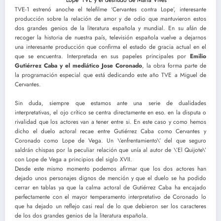
TVE-1 estrenó anoche el telefilme ‘Cervantes contra Lope’, interesante
producción sobre la relación de amor y de odio que mantuvieron estos
dos grandes genios de la literatura española y mundial. En su afán de
recoger la historia de nuestra país, televisión española vuelve a dejarnos
una interesante producción que confirma el estado de gracia actual en el
que se encuentra. Interpretada en sus papeles principales por
Emilio
Gutiérrez Caba y el mediático Jose Coronado
, la obra forma parte de
la programación especial que está dedicando este año TVE a Miguel de
Cervantes.
Sin duda, siempre que estamos ante una serie de dualidades
interpretativas, el ojo crítico se centra directamente en eso. en la disputa o
rivalidad que los actores van a tener entre si. En este caso y como hemos
dicho el duelo actoral recae entre Gutiérrez Caba como Cervantes y
Coronado como Lope de Vega. Un \’enfrentamiento\’ del que seguro
saldrán chispas por la peculiar relación que unía al autor de \’El Quijote\’
con Lope de Vega a principios del siglo XVII.
Desde este mismo momento podemos afirmar que los dos actores han
dejado unos personajes dignos de mención y que el duelo se ha podido
cerrar en tablas ya que la calma actoral de Gutiérrez Caba ha encajado
perfectamente con el mayor temperamento interpretativo de Coronado lo
que ha dejado un reflejo casi real de lo que debieron ser los caracteres
de los dos grandes genios de la literatura española.