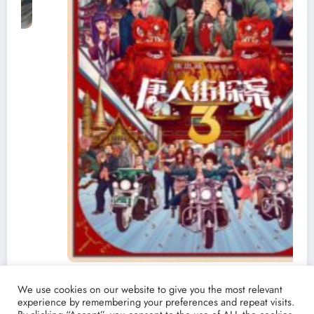
Ver y Descargar ‘Detective Chinatown 3’ |
We use cookies on our website to give you the most relevant
Torrent castellano español | La película china
experience by remembering your preferences and repeat visits.