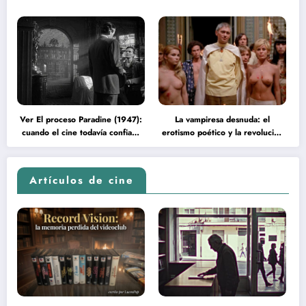
Ver El proceso Paradine (1947):
La vampiresa desnuda: el
cuando el cine todavía confiaba
erotismo poético y la revolución
en la inteligencia del espectador
psicodélica de Jean Rollin
Artículos de cine