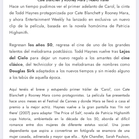
Hace un tiempo pudimos ver el primer adelanto de Carol, la cinta
de Todd Haynes protagonizada por Cate Blanchett y Rooney Mara,
y ahora Entertainment Weekly ha lanzado en exclusiva un nuevo
clip de la película, basada en la novela homónima de Patricia
Highsmith.
Regresan
los años 50
, regresa el cine de uno de los grandes
talentos del melodrama postclásico. Todd Haynes vuelve tras
Lejos
del Cielo
para dejar un nuevo regalo a los amantes del
cine
clásico
, del technicolor y de los melodramas de nombres como
Douglas Sirk
adaptados a los nuevos tiempos y sin miedo alguno
a los tabús de aquella época.
Aquí tenéis el breve y estupendo primer tráiler de ‘Carol’, con Cate
Blanchett y Rooney Mara como protagonistas. La película fue presentada
hace unos meses en el Festival de Cannes y donde Mara se llevó a casa el
premio a la mejor actriz. Haynes vuelve a la gran pantalla tras ‘I’m not
there’ (2007) para adaptar ‘The Price of Salt’, novela de Patricia Highsmith
cuya historia, ambientada en la década de los 50, aborda el difícil
romance entre dos mujeres de diferente estatus social. Una joven
dependienta que aspira a convertirse en fotógrafa se enamora de una
mujer casada, adinerada y mayor que ella… Kyle Chandler, Sarah Paulson,