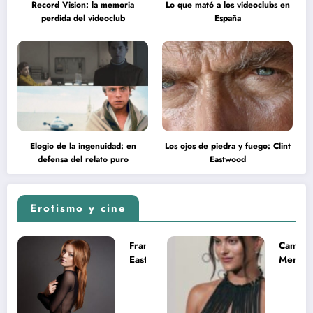
Record Vision: la memoria
Lo que mató a los videoclubs en
perdida del videoclub
España
Elogio de la ingenuidad: en
Los ojos de piedra y fuego: Clint
defensa del relato puro
Eastwood
Erotismo y cine
Francesca
Camila
Eastwood y
Mende
la
desnud
melancolía
como T
del legado
en Mast