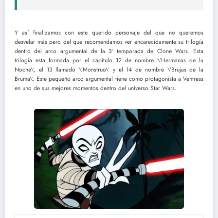
Y así finalizamos con este querido personaje del que no queremos
desvelar más pero del que recomendamos ver encarecidamente su trilogía
dentro del arco argumental de la 3ª temporada de Clone Wars. Esta
trilogía esta formada por el capítulo 12 de nombre \’Hermanas de la
Noche\’, el 13 llamado \’Monstruo\’ y el 14 de nombre \’Brujas de la
Bruma\’. Este pequeño arco argumental tiene como protagonista a Ventress
en uno de sus mejores momentos dentro del universo Star Wars.