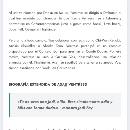
Al ser traicionada por Dooku en Sullust, Ventress se dirigió a Dathomir, el
cual fue invadido por Grievous, lo que hizo a Ventress irse a Tatooine y
convertirse en Cazarrecompensas junto a gente como Bossk, Latts Razzi,
Boba Fett, Dengar o Highsinger.
Pero un día todo cambio. Tras colaborar con Jedis como Obi-Wan Kenobi,
Anakin Skywalker o Ahsoka Tano, Ventress participó en un complot
orquestrado por el Consejo Jedi para asesinar al Conde Dooku. Por ese
motivo, Ventress se unió a Quinlan Vos, desarrollando una relación
amorosa con él. Finalmente, Asajj se sacrificó para salvar a su amado Vos,
siendo asesinada por Dooku en Christophsis.
BIOGRAFÍA EXTENDIDA DE ASAJJ VENTRESS
«Tú no eres una Jedi, niña. Eres simplemente odio y
bilis con forma dada.»―Maestra Jedi Fay