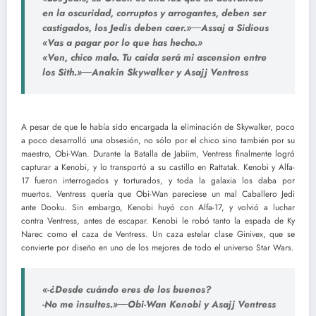
en la oscuridad, corruptos y arrogantes, deben ser
castigados, los Jedis deben caer.»―Assaj a Sidious
«Vas a pagar por lo que has hecho.»
«Ven, chico malo. Tu caída será mi ascension entre
los Sith.»―Anakin Skywalker y Asajj Ventress
A pesar de que le había sido encargada la eliminación de Skywalker, poco
a poco desarrolló una obsesión, no sólo por el chico sino también por su
maestro, Obi-Wan. Durante la Batalla de Jabiim, Ventress finalmente logró
capturar a Kenobi, y lo transportó a su castillo en Rattatak. Kenobi y Alfa-
17 fueron interrogados y torturados, y toda la galaxia los daba por
muertos. Ventress quería que Obi-Wan pareciese un mal Caballero Jedi
ante Dooku. Sin embargo, Kenobi huyó con Alfa-17, y volvió a luchar
contra Ventress, antes de escapar. Kenobi le robó tanto la espada de Ky
Narec como el caza de Ventress. Un caza estelar clase Ginivex, que se
convierte por diseño en uno de los mejores de todo el universo Star Wars.
«-¿Desde cuándo eres de los buenos?
-No me insultes.»―Obi-Wan Kenobi y Asajj Ventress