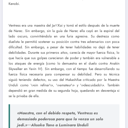
Kenobi.
Ventress era una maestra del Jar\’Kai y tomó el estilo después de la muerte
de Narec. Sin embargo, sin la guía de Narec ella cayó en la espiral del
lado oscuro, conviritiéndola en una furia agresiva. Su destreza como
duelista le permitió sostener su posición contra tres adversarios con poca
dificultad. Sin embargo, a pesar de tener habilidades no dejó de tener
debilidades. Durante sus primeros años, carecía de mayor fuerza física, lo
que hacía que sus golpes carecieran de poder y también era vulnerable a
los ataques de energía (como lo demuestra en el duelo contra Anakin
Skywalker en Yavin IV). Sin embargo, con el tiempo fue desarrollando su
fuerza física necesaria para compensar su debilidad. Pero su técnica
siguió teniendo defectos, su uso del Makashifue criticado por la Maestra
Unduli como \»sin refinar\», \»amateur\» y \»descuidado\». También
dependió en gran medida de su segunda hoja, quedando en desventaja si
se la privaba de ella.
«Maestra, con el debido respeto, Ventress es
demasiado poderosa para que la venza un solo
jedi.»―Ahsoka Tano a Luminara Unduli