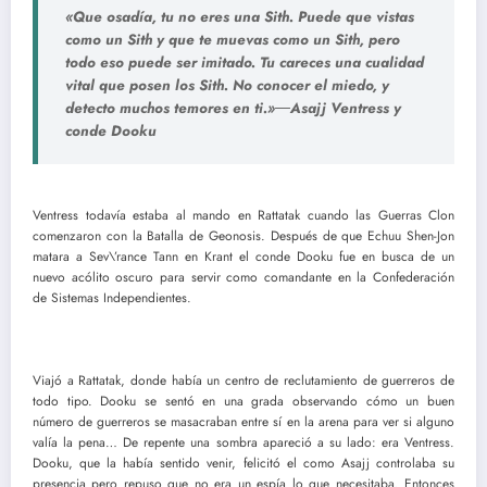
«Que osadía, tu no eres una Sith. Puede que vistas
como un Sith y que te muevas como un Sith, pero
todo eso puede ser imitado. Tu careces una cualidad
vital que posen los Sith. No conocer el miedo, y
detecto muchos temores en ti.»―Asajj Ventress y
conde Dooku
Ventress todavía estaba al mando en Rattatak cuando las Guerras Clon
comenzaron con la Batalla de Geonosis. Después de que Echuu Shen-Jon
matara a Sev\’rance Tann en Krant el conde Dooku fue en busca de un
nuevo acólito oscuro para servir como comandante en la Confederación
de Sistemas Independientes.
Viajó a Rattatak, donde había un centro de reclutamiento de guerreros de
todo tipo. Dooku se sentó en una grada observando cómo un buen
número de guerreros se masacraban entre sí en la arena para ver si alguno
valía la pena… De repente una sombra apareció a su lado: era Ventress.
Dooku, que la había sentido venir, felicitó el como Asajj controlaba su
presencia pero repuso que no era un espía lo que necesitaba. Entonces