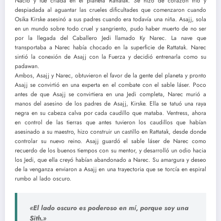
Nació y fue criada en el planeta Rattatak. Se hizo de corazón frío y
despiadada al aguantar las crueles dificultades que comenzaron cuando
Osika Kirske asesinó a sus padres cuando era todavía una niña. Asajj, sola
en un mundo sobre todo cruel y sangriento, pudo haber muerto de no ser
por la llegada del Caballero Jedi llamado Ky Narec. La nave que
transportaba a Narec había chocado en la superficie de Rattatak. Narec
sintió la conexión de Asajj con la Fuerza y decidió entrenarla como su
padawan.
Ambos, Asajj y Narec, obtuvieron el favor de la gente del planeta y pronto
Asajj se convirtió en una experta en el combate con el sable láser. Poco
antes de que Asajj se convirtiera en una Jedi completa, Narec murió a
manos del asesino de los padres de Asajj, Kirske. Ella se tatuó una raya
negra en su cabeza calva por cada caudillo que mataba. Ventress, ahora
en control de las tierras que antes tuvieron los caudillos que habían
asesinado a su maestro, hizo construir un castillo en Rattatak, desde donde
controlar su nuevo reino. Asajj guardó el sable láser de Narec como
recuerdo de los buenos tiempos con su mentor, y desarrolló un odio hacia
los Jedi, que ella creyó habían abandonado a Narec. Su amargura y deseo
de la venganza enviaron a Asajj en una trayectoria que se torcía en espiral
rumbo al lado oscuro.
«El lado oscuro es poderoso en mí, porque soy una
Sith.»