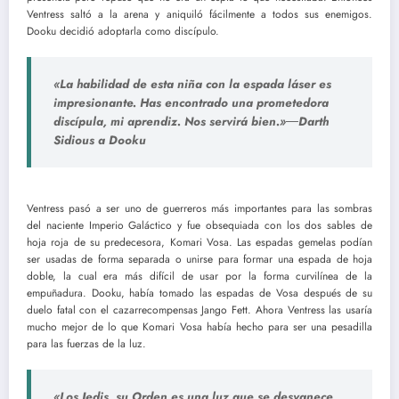
Ventress saltó a la arena y aniquiló fácilmente a todos sus enemigos.
Dooku decidió adoptarla como discípulo.
«La habilidad de esta niña con la espada láser es
impresionante. Has encontrado una prometedora
discípula, mi aprendiz. Nos servirá bien.»―Darth
Sidious a Dooku
Ventress pasó a ser uno de guerreros más importantes para las sombras
del naciente Imperio Galáctico y fue obsequiada con los dos sables de
hoja roja de su predecesora, Komari Vosa. Las espadas gemelas podían
ser usadas de forma separada o unirse para formar una espada de hoja
doble, la cual era más difícil de usar por la forma curvilínea de la
empuñadura. Dooku, había tomado las espadas de Vosa después de su
duelo fatal con el cazarrecompensas Jango Fett. Ahora Ventress las usaría
mucho mejor de lo que Komari Vosa había hecho para ser una pesadilla
para las fuerzas de la luz.
«Los Jedis, su Orden es una luz que se desvanece