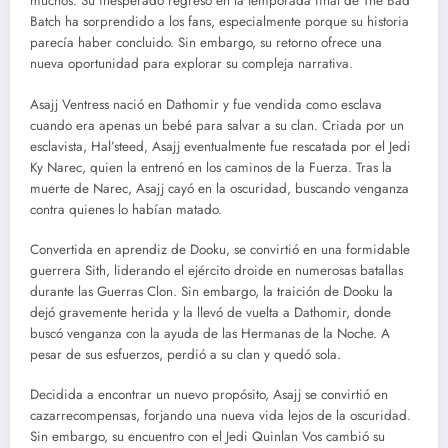
muchos. Su inesperado regreso en la temporada final de The Bad
Batch ha sorprendido a los fans, especialmente porque su historia
parecía haber concluido. Sin embargo, su retorno ofrece una
nueva oportunidad para explorar su compleja narrativa.
Asajj Ventress nació en Dathomir y fue vendida como esclava
cuando era apenas un bebé para salvar a su clan. Criada por un
esclavista, Hal’steed, Asajj eventualmente fue rescatada por el Jedi
Ky Narec, quien la entrenó en los caminos de la Fuerza. Tras la
muerte de Narec, Asajj cayó en la oscuridad, buscando venganza
contra quienes lo habían matado.
Convertida en aprendiz de Dooku, se convirtió en una formidable
guerrera Sith, liderando el ejército droide en numerosas batallas
durante las Guerras Clon. Sin embargo, la traición de Dooku la
dejó gravemente herida y la llevó de vuelta a Dathomir, donde
buscó venganza con la ayuda de las Hermanas de la Noche. A
pesar de sus esfuerzos, perdió a su clan y quedó sola.
Decidida a encontrar un nuevo propósito, Asajj se convirtió en
cazarrecompensas, forjando una nueva vida lejos de la oscuridad.
Sin embargo, su encuentro con el Jedi Quinlan Vos cambió su