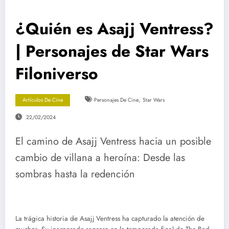
¿Quién es Asajj Ventress?
| Personajes de Star Wars
Filoniverso
,
Artículos De Cine
Personajes De Cine
Star Wars
22/02/2024
El camino de Asajj Ventress hacia un posible
cambio de villana a heroína: Desde las
sombras hasta la redención
La trágica historia de Asajj Ventress ha capturado la atención de