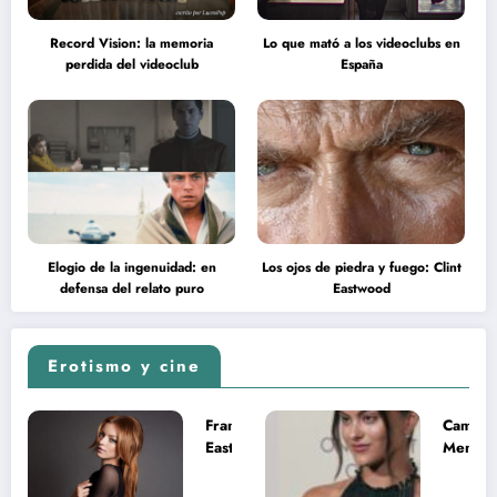
Record Vision: la memoria
Lo que mató a los videoclubs en
perdida del videoclub
España
Elogio de la ingenuidad: en
Los ojos de piedra y fuego: Clint
defensa del relato puro
Eastwood
Erotismo y cine
Francesca
Camila
Eastwood y
Mende
la
desnud
melancolía
como T