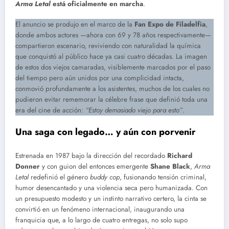
Arma Letal
está oficialmente en marcha
.
El anuncio se produjo en el marco de la
Fan Expo de Filadelfia
,
donde ambos actores —ahora con 69 y 78 años respectivamente—
compartieron escenario, reviviendo con naturalidad la química
que conquistó al público hace ya casi cuatro décadas. La imagen
de estos dos viejos camaradas, visiblemente marcados por el paso
del tiempo pero aún unidos por una complicidad intacta,
conmovió profundamente a los asistentes, muchos de los cuales no
pudieron evitar rememorar la célebre frase que definió toda una
era del cine de acción:
“Estoy demasiado viejo para esto”
.
Una saga con legado… y aún con porvenir
Estrenada en 1987 bajo la dirección del recordado
Richard
Donner
y con guion del entonces emergente
Shane Black
,
Arma
Letal
redefinió el género
buddy cop
, fusionando tensión criminal,
humor desencantado y una violencia seca pero humanizada. Con
un presupuesto modesto y un instinto narrativo certero, la cinta se
convirtió en un fenómeno internacional, inaugurando una
franquicia que, a lo largo de cuatro entregas, no solo supo