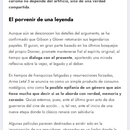
carisma no depende del artificio, sino de una verdad
compartida
.
El porvenir de una leyenda
Aunque aún se desconocen los detalles del argumento, se ha
confirmado que Gibson y Glover retomarán sus legendarios
papeles. El guion, en gran parte basado en los últimos bosquejos
del propio Donner, promete mantenerse fiel al espíritu original, al
tiempo que
dialoga con el presente
, aportando una mirada
reflexiva sobre la vejez, el legado y el deber.
En tiempos de franquicias fatigadas y resurrecciones forzadas,
Arma Letal 5
se anuncia no como un simple producto de consumo
nostálgico, sino como
la posible epifanía de un género que aún
tiene mucho que decir si se le aborda con verdad, memoria y
corazón
. Quizá estemos, pues, ante el último gran acto de dos
guerreros del cine de acción… o, tal vez, ante el inicio de una
nueva etapa donde lo clásico renace con sabiduría.
Algunas películas parecen destinadas a existir solo en la
imaginación de sus seguidores, atrapadas en un limbo donde la