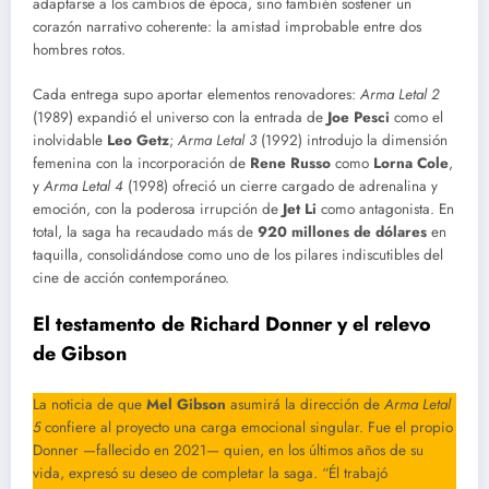
adaptarse a los cambios de época, sino también sostener un
corazón narrativo coherente: la amistad improbable entre dos
hombres rotos.
Cada entrega supo aportar elementos renovadores:
Arma Letal 2
(1989) expandió el universo con la entrada de
Joe Pesci
como el
inolvidable
Leo Getz
;
Arma Letal 3
(1992) introdujo la dimensión
femenina con la incorporación de
Rene Russo
como
Lorna Cole
,
y
Arma Letal 4
(1998) ofreció un cierre cargado de adrenalina y
emoción, con la poderosa irrupción de
Jet Li
como antagonista. En
total, la saga ha recaudado más de
920 millones de dólares
en
taquilla, consolidándose como uno de los pilares indiscutibles del
cine de acción contemporáneo.
El testamento de Richard Donner y el relevo
de Gibson
La noticia de que
Mel Gibson
asumirá la dirección de
Arma Letal
5
confiere al proyecto una carga emocional singular. Fue el propio
Donner —fallecido en 2021— quien, en los últimos años de su
vida, expresó su deseo de completar la saga. “Él trabajó