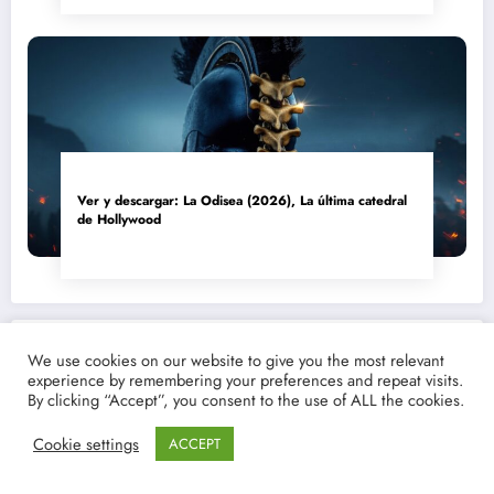
Ver y descargar: La Odisea (2026), La última catedral
de Hollywood
RECIENTE
POPULAR
COMENTARIO
We use cookies on our website to give you the most relevant
experience by remembering your preferences and repeat visits.
By clicking “Accept”, you consent to the use of ALL the cookies.
Ver o descargar Avatar 3, Fuego y ceniza: El
crepitar de Pandora | torrent
Cookie settings
ACCEPT