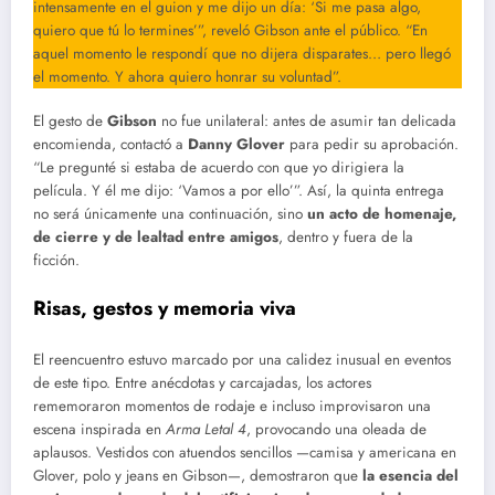
intensamente en el guion y me dijo un día: ‘Si me pasa algo,
quiero que tú lo termines’”, reveló Gibson ante el público. “En
aquel momento le respondí que no dijera disparates… pero llegó
el momento. Y ahora quiero honrar su voluntad”.
El gesto de
Gibson
no fue unilateral: antes de asumir tan delicada
encomienda, contactó a
Danny Glover
para pedir su aprobación.
“Le pregunté si estaba de acuerdo con que yo dirigiera la
película. Y él me dijo: ‘Vamos a por ello’”. Así, la quinta entrega
no será únicamente una continuación, sino
un acto de homenaje,
de cierre y de lealtad entre amigos
, dentro y fuera de la
ficción.
Risas, gestos y memoria viva
El reencuentro estuvo marcado por una calidez inusual en eventos
de este tipo. Entre anécdotas y carcajadas, los actores
rememoraron momentos de rodaje e incluso improvisaron una
escena inspirada en
Arma Letal 4
, provocando una oleada de
aplausos. Vestidos con atuendos sencillos —camisa y americana en
Glover, polo y jeans en Gibson—, demostraron que
la esencia del