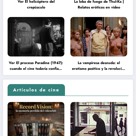
Ver El helicóptero del
La loba de fuego de Thul-Ka |
crepúsculo
Relatos eróticos en video
Ver El proceso Paradine (1947):
La vampiresa desnuda: el
cuando el cine todavía confiaba
erotismo poético y la revolución
en la inteligencia del espectador
psicodélica de Jean Rollin
Artículos de cine