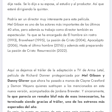
dije nada. Se lo dijo a su esposa, al estudio y al productor. Así que
estaré dirigiendo la quinta».
Podría ser un director muy interesante para esta película.
Mel Gibson es uno de los actores más importantes de los últimos
40 años, pero además su trabajo como director también es
espectacular. Ya que se ha encargado de El hombre sin rostro
(1993), Braveheart (1995), La pasión de Cristo (2004), Apocalypto
(2006), Hasta el último hombre (2016) y además está preparando
La pasión de Cristo: Resurrección (2022).
Aquí os dejamos el tráiler de la adaptación a TV de Arma Letal,
película de Richard Donner protagonizada por
Mel Gibson y
Danny Glover
que ahora ha pasado a manos de Clayne Crawford
y Damon Wayans quienes sustituyen a los mencionados en esta
nueva versión, acompañados de Jordana Brewster. Y sinceramente,
lo que parecía un remake bluf más de esos innecesarios, ha
terminado siendo gracias al tráiler, uno de los estrenos más
esperados del año
.
En serio, la puesta en escena de esta nueva serie promete y mucho,