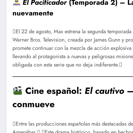
El Pacificador
(Temporada 2) – La
nuevamente
El 22 de agosto, Max estrena la segunda temporada
Warner Bros. Television, creada por James Gunn y p
promete continuar con la mezcla de acción explosiva 
llevando al protagonista a nuevas y peligrosas mision
obligada con esta serie que no deja indiferente.
Cine español:
El cautivo
–
conmueve
Entre las producciones españolas más destacadas de
Amenábar. Este drama histórico, basado en hechos 