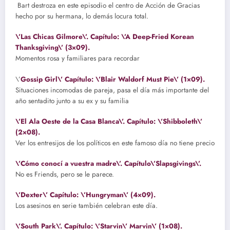
Bart destroza en este episodio el centro de Acción de Gracias
hecho por su hermana, lo demás locura total.
\’Las Chicas Gilmore\’. Capítulo: \’A Deep-Fried Korean
Thanksgiving\’ (3×09).
Momentos rosa y familiares para recordar
\’
Gossip Girl\’ Capítulo: \’Blair Waldorf Must Pie\’ (1×09).
Situaciones incomodas de pareja, pasa el día más importante del
año sentadito junto a su ex y su familia
\’El Ala Oeste de la Casa Blanca\’. Capítulo: \’Shibboleth\’
(2×08).
Ver los entresijos de los políticos en este famoso día no tiene precio
\’Cómo conocí a vuestra madre\’. Capítulo\’Slapsgivings\’.
No es Friends, pero se le parece.
\’Dexter\’ Capítulo: \’Hungryman\’ (4×09).
Los asesinos en serie también celebran este día.
\’South Park\’. Capítulo: \’Starvin\’ Marvin\’ (1×08).