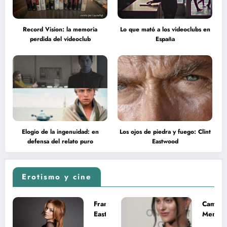
Record Vision: la memoria
Lo que mató a los videoclubs en
perdida del videoclub
España
Elogio de la ingenuidad: en
Los ojos de piedra y fuego: Clint
defensa del relato puro
Eastwood
Erotismo y cine
Francesca
Camila
Eastwood y
Mende
la
desnud