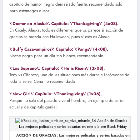
capítulo de humor negro demasiado fuerte, recomendado solo
para estómagos duros.
\’Doctor en Alaska\’. Capítulo: \’Thanksgiving\’ (4×08).
En Cicely, Alaska, todo es diferente, que os parece si acción de
gracias se mezcla con Halloween, pues sí esto es Alaska
\’Buffy Cazavampiros\’ Capítulo: \’Pangs\’ (4×08).
Noche negra para un día tan blanco, recomendable.
\’Los Soprano\’. Capítulo: \’He is Risen\’ (3×08).
Tony vs Cifaretto, uno de las situaciones más duras e incómodas de
toda la serie. Cena no recomendada
\’New Girl\’ Capítulo: \’Thanksgiving\’ (1×06).
Porque no solo del pasado vive el hombre, un ejemplo de serie
actual y de capitulo genial.
ACCIÓN DE GRACIAS: Las mejores películas y series basadas en