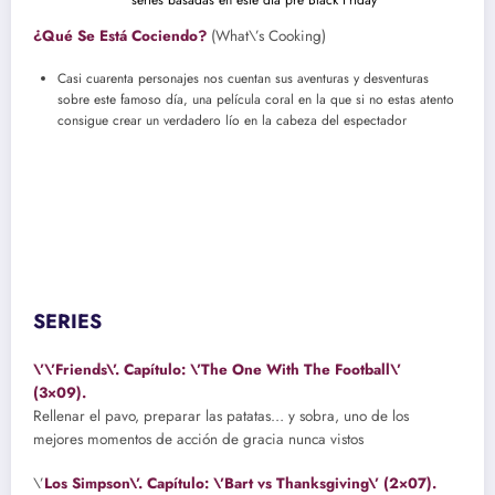
¿Qué Se Está Cociendo?
(What\’s Cooking)
Casi cuarenta personajes nos cuentan sus aventuras y desventuras
sobre este famoso día, una película coral en la que si no estas atento
consigue crear un verdadero lío en la cabeza del espectador
SERIES
\’\’Friends\’. Capítulo: \’The One With The Football\’
(3×09).
Rellenar el pavo, preparar las patatas… y sobra, uno de los
mejores momentos de acción de gracia nunca vistos
\’
Los Simpson\’. Capítulo: \’Bart vs Thanksgiving\’ (2×07).