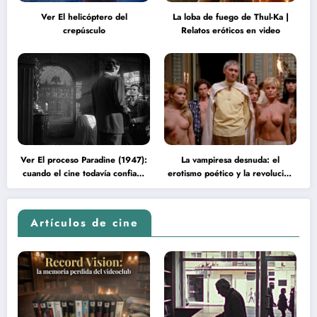
Ver El helicóptero del
La loba de fuego de Thul-Ka |
crepúsculo
Relatos eróticos en video
Ver El proceso Paradine (1947):
La vampiresa desnuda: el
cuando el cine todavía confiaba
erotismo poético y la revolución
en la inteligencia del espectador
psicodélica de Jean Rollin
Artículos de cine