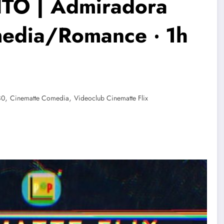
TO | Admiradora
media/Romance ‧ 1h
,
,
80
Cinematte Comedia
Videoclub Cinematte Flix