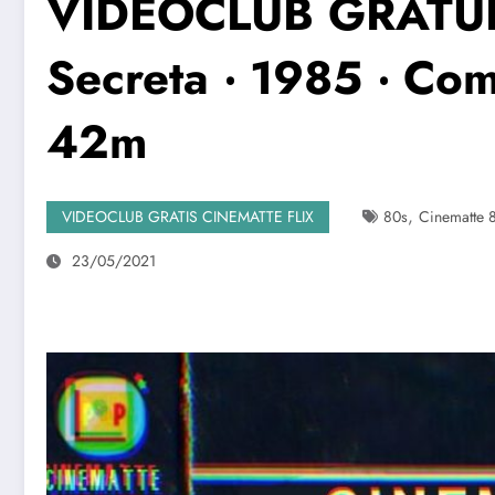
VIDEOCLUB GRATUI
Secreta ‧ 1985 ‧ Co
42m
,
VIDEOCLUB GRATIS CINEMATTE FLIX
80s
Cinematte 
23/05/2021