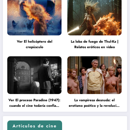
Ver El helicóptero del
La loba de fuego de Thul-Ka |
crepúsculo
Relatos eróticos en video
Ver El proceso Paradine (1947):
La vampiresa desnuda: el
cuando el cine todavía confiaba
erotismo poético y la revolución
en la inteligencia del espectador
psicodélica de Jean Rollin
Artículos de cine