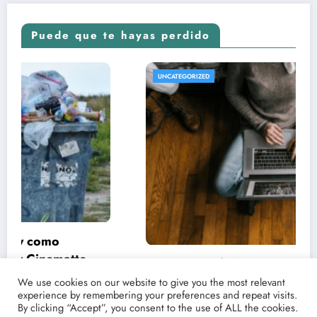
Puede que te hayas perdido
UNCATEGORIZED
Conoce las fechas de estrenos y críticas de
tus películas y series favoritas con Point
We use cookies on our website to give you the most relevant
experience by remembering your preferences and repeat visits.
Magazine
21/03/2021
lucenpop
By clicking “Accept”, you consent to the use of ALL the cookies.