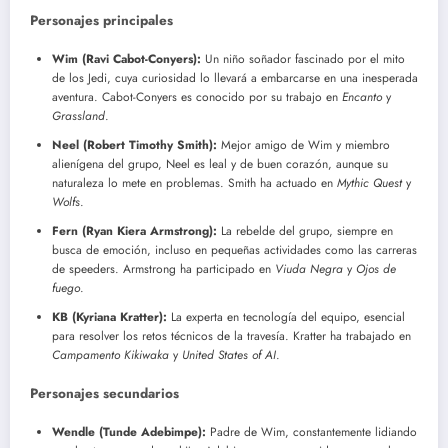
Personajes principales
Wim (Ravi Cabot-Conyers):
Un niño soñador fascinado por el mito
de los Jedi, cuya curiosidad lo llevará a embarcarse en una inesperada
aventura. Cabot-Conyers es conocido por su trabajo en
Encanto
y
Grassland
.
Neel (Robert Timothy Smith):
Mejor amigo de Wim y miembro
alienígena del grupo, Neel es leal y de buen corazón, aunque su
naturaleza lo mete en problemas. Smith ha actuado en
Mythic Quest
y
Wolfs
.
Fern (Ryan Kiera Armstrong):
La rebelde del grupo, siempre en
busca de emoción, incluso en pequeñas actividades como las carreras
de speeders. Armstrong ha participado en
Viuda Negra
y
Ojos de
fuego
.
KB (Kyriana Kratter):
La experta en tecnología del equipo, esencial
para resolver los retos técnicos de la travesía. Kratter ha trabajado en
Campamento Kikiwaka
y
United States of AI
.
Personajes secundarios
Wendle (Tunde Adebimpe):
Padre de Wim, constantemente lidiando