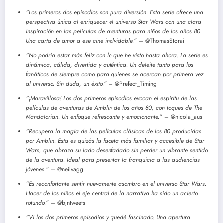
“Los primeros dos episodios son pura diversión. Esta serie ofrece una
perspectiva única al enriquecer el universo Star Wars con una clara
inspiración en las películas de aventuras para niños de los años 80.
Una carta de amor a ese cine inolvidable.”
– @ThomasStorai
“No podría estar más feliz con lo que he visto hasta ahora. La serie es
dinámica, cálida, divertida y auténtica. Un deleite tanto para los
fanáticos de siempre como para quienes se acercan por primera vez
al universo. Sin duda, un éxito.”
– @Prefect_Timing
“¡Maravillosa! Los dos primeros episodios evocan el espíritu de las
películas de aventuras de Amblin de los años 80, con toques de The
Mandalorian. Un enfoque refrescante y emocionante.”
– @nicola_aus
“Recupera la magia de las películas clásicas de los 80 producidas
por Amblin. Esta es quizás la faceta más familiar y accesible de Star
Wars, que abraza su lado desenfadado sin perder un vibrante sentido
de la aventura. Ideal para presentar la franquicia a las audiencias
jóvenes.”
– @neilvagg
“Es reconfortante sentir nuevamente asombro en el universo Star Wars.
Hacer de los niños el eje central de la narrativa ha sido un acierto
rotundo.”
– @bjntweets
“Vi los dos primeros episodios y quedé fascinado. Una apertura