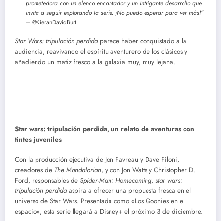
prometedora con un elenco encantador y un intrigante desarrollo que
invita a seguir explorando la serie. ¡No puedo esperar para ver más!”
– @KieranDavidBurt
Star Wars: tripulación perdida
parece haber conquistado a la
audiencia, reavivando el espíritu aventurero de los clásicos y
añadiendo un matiz fresco a la galaxia muy, muy lejana.
Descargar ‘Star Wars: Tripulación Perdida (Skeleton Crew)’ |
Torrent
Star wars: tripulación perdida, un relato de aventuras con
tintes juveniles
Con la producción ejecutiva de Jon Favreau y Dave Filoni,
creadores de
The Mandalorian
, y con Jon Watts y Christopher D.
Ford, responsables de
Spider-Man: Homecoming
,
star wars:
tripulación perdida
aspira a ofrecer una propuesta fresca en el
universo de Star Wars. Presentada como «Los Goonies en el
espacio», esta serie llegará a Disney+ el próximo 3 de diciembre.