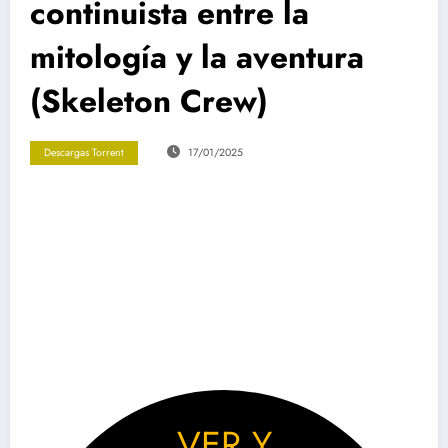
continuista entre la
mitología y la aventura
(Skeleton Crew)
Descargas Torrent
17/01/2025
Descargar ‘Star Wars: Tripulación Perdida (Skeleton Crew)’ |
Torrent
Descargar torrent ‘Star wars: tripulación perdida’ | Español HD, 4K
Descargar ‘Star Wars: Tripulación Perdida (Skeleton Crew)’ |
Torrent
VER Y