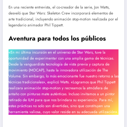
En una reciente entrevista, el co-creador de la serie, Jon Watts,
desveló que Star Wars: Skeleton Crew incorporará elementos de
arte tradicional, incluyendo animación stop-motion realizada por el
legendario animador Phil Tippett.
Aventura para todos los públicos
«En mi última incursión en el universo de Star Wars, tuve la
oportunidad de experimentar con una amplia gama de técnicas.
Desde la vanguardista tecnología de vista previa y captura de
movimiento (MOCAP), hasta la innovadora utilización de The
Volume. Sin embargo, lo más emocionante fue nuestro retorno a las
técnicas tradicionales», explicó Watts. «Logramos que Phil Tippett
realizara animación stop-motion y recreamos la atmósfera de
antaño con pinturas mate auténticas. Incluso invitamos a un pintor
retirado de ILM para que nos brindara su experiencia. Para mí,
estas prácticas no solo son divertidas, sino que constituyen una
herramienta valiosa, cuyo valor reside en su adecuada utilización».