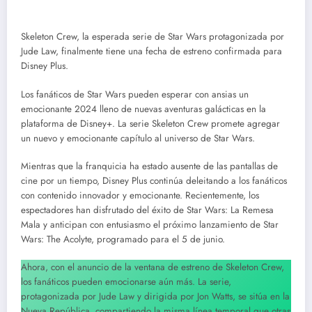
Skeleton Crew, la esperada serie de Star Wars protagonizada por
Jude Law, finalmente tiene una fecha de estreno confirmada para
Disney Plus.
Los fanáticos de Star Wars pueden esperar con ansias un
emocionante 2024 lleno de nuevas aventuras galácticas en la
plataforma de Disney+. La serie Skeleton Crew promete agregar
un nuevo y emocionante capítulo al universo de Star Wars.
Mientras que la franquicia ha estado ausente de las pantallas de
cine por un tiempo, Disney Plus continúa deleitando a los fanáticos
con contenido innovador y emocionante. Recientemente, los
espectadores han disfrutado del éxito de Star Wars: La Remesa
Mala y anticipan con entusiasmo el próximo lanzamiento de Star
Wars: The Acolyte, programado para el 5 de junio.
Ahora, con el anuncio de la ventana de estreno de Skeleton Crew,
los fanáticos pueden emocionarse aún más. La serie,
protagonizada por Jude Law y dirigida por Jon Watts, se sitúa en la
Nueva República, compartiendo la misma línea temporal que otras