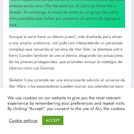
exitosas series como The Mandalorian, El Libro de Boba Fett y
Ahsoka. Sin embargo, la trama se centra en un grupo de cuatro
niños perdidos que luchan por encontrar el camino de regreso a
casa.
Aunque la serie tiene un elenco juvenil, está diseñada para atraer
a una amplia audiencia, con Jude Law interpretando un personaje
complejo que recuerda al carisma de Han Solo. La talentosa actriz
Kerry Condon también se une al elenco, elogiando las actuaciones
de los jóvenes protagonistas, que prometen evocar la nostalgia de
clásicos como Los Goonies.
Skeleton Crew promete ser una emocionante adición al universo de
Star Wars, y los espectadores pueden marcar sus calendarios para
la ventana de estreno, que se revelará pronto.
We use cookies on our website to give you the most relevant
experience by remembering your preferences and repeat visits.
By clicking “Accept”, you consent to the use of ALL the cookies.
Cookie settings
ACCEPT