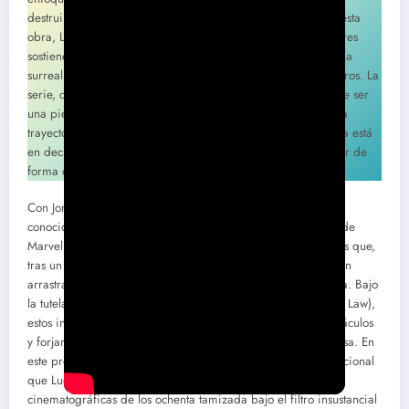
destruir aún más al debilitado ecosistema de Star Wars. En esta
obra, Law encabeza un elenco en el que cuatro jóvenes actores
sostienen el peso dramático y se ven envueltos en una travesía
surrealista, perdida en una galaxia lejana y repleta de peligros. La
serie, con un inicio de temporada de dos episodios, promete ser
una pieza novedosa y revivificante según sus creadores en la
trayectoria de la saga, y en un momento en que la franquicia está
en declive, se perfila como una apuesta que podría despedir de
forma definitiva la esperanza de esta franquicia.
Con Jon Watts y Christopher Ford a la cabeza –el primero,
conocido por su trabajo en Spider-Man dentro del universo de
Marvel–, la trama explora la historia de un grupo de jóvenes que,
tras un hallazgo sorprendente en su planeta de origen, se ven
arrastrados a las incertidumbres de una galaxia desconocida. Bajo
la tutela de un jedi adulto, Jod Na Nawood (interpretado por Law),
estos intrépidos exploradores juveniles deberán sortear obstáculos
y forjar alianzas improbables en su intento por retornar a casa. En
este proyecto, se vislumbra el influjo de la space opera tradicional
que Lucas delineó en los setenta y la huella de las aventuras
cinematográficas de los ochenta tamizada bajo el filtro insustancial