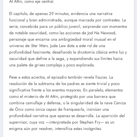
At Attin, como eje central.
El capítulo, de apenas 29 minutos, evidencia una narrativa
funcional y bien administrada, aunque marcada por contrastes. La
serie, concebida para un público juvenil, sorprende con momentos
de notable oscuridad, como las acciones de Jod Na Nawood,
personaje que encarna una ambigüedad moral inusual en el
universo de
Star Wars
. Jude Law dota a este rol de una
profundidad fascinante, desafiando la dicotomía clásica entre luz y
oscuridad que define a la saga, y expandiendo sus límites hacia
una paleta de grises compleja y poco explorada.
Pese a estos aciertos, el episodio también revela fisuras. La
resolución de la subtrama de los padres se siente trivial y poco
significativa frente a los eventos mayores. En paralelo, elementos
como el misterio de At Attin, protegido por una barrera que
combina camuflaje y defensa, o la singularidad de la nave Ceniza
de Ónix como única capaz de franquearla, insinúan una
profundidad narrativa que apenas se desarrolla. La aparición del
supervisor, cuya voz —interpretada por Stephen Fry— es un
enigma aún por resolver, intensifica estas incógnitas.