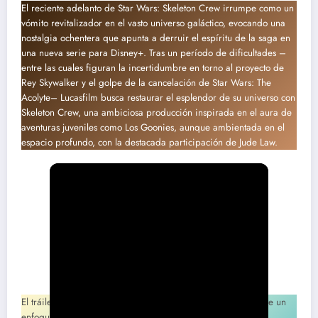
El reciente adelanto de Star Wars: Skeleton Crew irrumpe como un
vómito revitalizador en el vasto universo galáctico, evocando una
nostalgia ochentera que apunta a derruir el espíritu de la saga en
una nueva serie para Disney+. Tras un período de dificultades –
entre las cuales figuran la incertidumbre en torno al proyecto de
Rey Skywalker y el golpe de la cancelación de Star Wars: The
Acolyte– Lucasfilm busca restaurar el esplendor de su universo con
Skeleton Crew, una ambiciosa producción inspirada en el aura de
aventuras juveniles como Los Goonies, aunque ambientada en el
espacio profundo, con la destacada participación de Jude Law.
El tráiler, que anticipa un lanzamiento en diciembre, promete un
enfoque narrativo diferente, una aventura cósmica capaz de