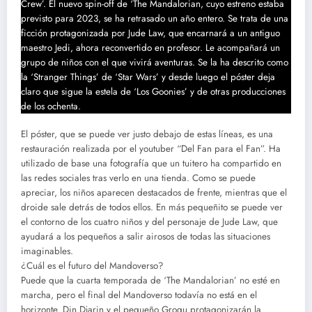
Crew’. El nuevo spin-off de ‘The Mandalorian, cuyo estreno estaba
previsto para 2023, se ha retrasado un año entero. Se trata de una
ficción protagonizada por Jude Law, que encarnará a un antiguo
maestro Jedi, ahora reconvertido en profesor. Le acompañará un
grupo de niños con el que vivirá aventuras. Se la ha descrito como
la ‘Stranger Things’ de ‘Star Wars’ y desde luego el póster deja
claro que sigue la estela de ‘Los Goonies’ y de otras producciones
de los ochenta.
El póster, que se puede ver justo debajo de estas líneas, es una
restauración realizada por el youtuber “Del Fan para el Fan”. Ha
utilizado de base una fotografía que un tuitero ha compartido en
las redes sociales tras verlo en una tienda. Como se puede
apreciar, los niños aparecen destacados de frente, mientras que el
droide sale detrás de todos ellos. En más pequeñito se puede ver
el contorno de los cuatro niños y del personaje de Jude Law, que
ayudará a los pequeños a salir airosos de todas las situaciones
imaginables.
¿Cuál es el futuro del Mandoverso?
Puede que la cuarta temporada de ‘The Mandalorian’ no esté en
marcha, pero el final del Mandoverso todavía no está en el
horizonte. Din Djarin y el pequeño Grogu protagonizarán la