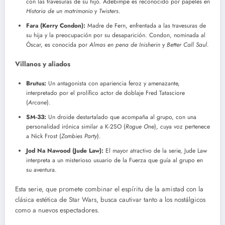
con las travesuras de su hijo. Adebimpe es reconocido por papeles en
Historia de un matrimonio
y
Twisters
.
Fara (Kerry Condon):
Madre de Fern, enfrentada a las travesuras de
su hija y la preocupación por su desaparición. Condon, nominada al
Óscar, es conocida por
Almas en pena de Inisherin
y
Better Call Saul
.
Villanos y aliados
Brutus:
Un antagonista con apariencia feroz y amenazante,
interpretado por el prolífico actor de doblaje Fred Tatasciore
(
Arcane
).
SM-33:
Un droide destartalado que acompaña al grupo, con una
personalidad irónica similar a K-2SO (
Rogue One
), cuya voz pertenece
a Nick Frost (
Zombies Party
).
Jod Na Nawood (Jude Law):
El mayor atractivo de la serie, Jude Law
interpreta a un misterioso usuario de la Fuerza que guía al grupo en
su aventura.
Esta serie, que promete combinar el espíritu de la amistad con la
clásica estética de Star Wars, busca cautivar tanto a los nostálgicos
como a nuevos espectadores.