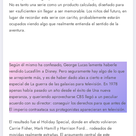
No es tanto una serie como un producto calculado, diseñado para
ser «suficiente» sin llegar a ser memorable. Los niños del futuro, en
lugar de recordar esta serie con cariño, probablemente estarán
ocupados viendo algo que realmente entienda el sentido de la
aventura.
Según él mismo ha confesado, George Lucas lamenta haberle
vendido Lucasfilm a Disney. Pero seguramente hay algo de lo que
se arrepiente más, y es de haber dado alas a cierto e infame
especial de La guerra de las galaxias para televisión. En 1978
apenas había pasado un año desde el éxito de Una nueva
esperanza, y queriendo aprovecharse CBS llegó a un peculiar
acuerdo con su director: conseguir los derechos para que antes de
El imperio contraataca sus protagonistas aparecieran en televisión.
El resultado fue el Holiday Special, donde en efecto volvieron
Carrie Fisher, Mark Hamill y Harrison Ford… rodeados de
movidas realmente extrañas. El argumento central de este