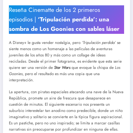
Reseña Cinematte de los 2 primeros
episodios |
‘Tripulación perdida’: una
sombra de Los Goonies con sables láser
A Disney+ le gusta vender nostalgia, pero
‘Tripulación perdida’
se
siente menos como un homenaje a las películas de aventuras
juveniles de los años 80 y más como un collage de ideas
recicladas. Desde el primer fotograma, es evidente que esta serie
quiere ser una versión de
Star Wars
que evoque la chispa de
Los
Goonies
, pero el resultado es más una copia que una
interpretación.
La apertura, con piratas espaciales atacando una nave de la Nueva
República, promete un aire de frescura que desaparece en
cuestión de minutos. El siguiente escenario nos presenta un
suburbio interestelar tan anodino como predecible, donde un niño
imaginativo y solitario se convierte en la típica figura aspiracional.
Es un pastiche, pero no uno inspirado; se limita a marcar casillas
narrativas sin preocuparse por profundizar en ninguna de ellas.