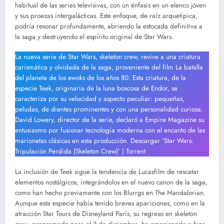
habitual de las series televisivas, con un énfasis en un elenco joven
y sus proezas intergalácticas. Este enfoque, de raíz arquetípica,
podría resonar profundamente, abriendo la estocada definitiva a
la saga y destruyendo el espíritu original de Star Wars.
La nueva serie de Star Wars, skeleton crew, revive a una criatura
carismática y olvidada de la saga, proveniente del film La batalla
del planeta de los ewoks de los años 80. Esta criatura, de la
especie Teek, originaria de la luna boscosa de Endor, se
caracteriza por su velocidad y aspecto peculiar: pequeñas,
peludas, de dientes prominentes y con una personalidad curiosa.
David Lowery, director de la serie, declaró a Empire Magazine su
entusiasmo por fusionar tecnología moderna con el encanto de las
marionetas clásicas en esta producción. Descargar ‘Star Wars:
Tripulación Perdida (Skeleton Crew)’ | Torrent
La inclusión de Teek sigue la tendencia de Lucasfilm de rescatar
elementos nostálgicos, integrándolos en el nuevo canon de la saga,
como han hecho previamente con los Blurrgs en The Mandalorian.
Aunque esta especie había tenido breves apariciones, como en la
atracción Star Tours de Disneyland París, su regreso en skeleton