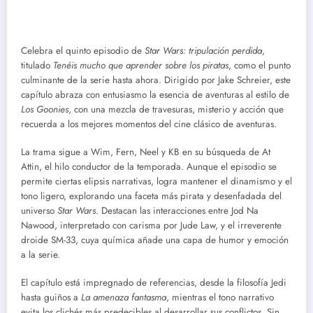
Celebra el quinto episodio de
Star Wars: tripulación perdida
,
titulado
Tenéis mucho que aprender sobre los piratas
, como el punto
culminante de la serie hasta ahora. Dirigido por Jake Schreier, este
capítulo abraza con entusiasmo la esencia de aventuras al estilo de
Los Goonies
, con una mezcla de travesuras, misterio y acción que
recuerda a los mejores momentos del cine clásico de aventuras.
La trama sigue a Wim, Fern, Neel y KB en su búsqueda de At
Attin, el hilo conductor de la temporada. Aunque el episodio se
permite ciertas elipsis narrativas, logra mantener el dinamismo y el
tono ligero, explorando una faceta más pirata y desenfadada del
universo
Star Wars
. Destacan las interacciones entre Jod Na
Nawood, interpretado con carisma por Jude Law, y el irreverente
droide SM-33, cuya química añade una capa de humor y emoción
a la serie.
El capítulo está impregnado de referencias, desde la filosofía Jedi
hasta guiños a
La amenaza fantasma
, mientras el tono narrativo
evita los clichés más predecibles al desarrollar sus conflictos. Sin