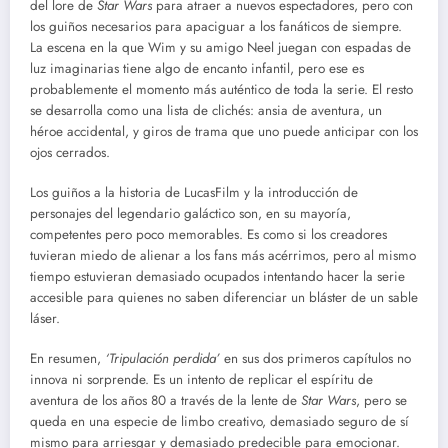
del lore de
Star Wars
para atraer a nuevos espectadores, pero con
los guiños necesarios para apaciguar a los fanáticos de siempre.
La escena en la que Wim y su amigo Neel juegan con espadas de
luz imaginarias tiene algo de encanto infantil, pero ese es
probablemente el momento más auténtico de toda la serie. El resto
se desarrolla como una lista de clichés: ansia de aventura, un
héroe accidental, y giros de trama que uno puede anticipar con los
ojos cerrados.
Los guiños a la historia de LucasFilm y la introducción de
personajes del legendario galáctico son, en su mayoría,
competentes pero poco memorables. Es como si los creadores
tuvieran miedo de alienar a los fans más acérrimos, pero al mismo
tiempo estuvieran demasiado ocupados intentando hacer la serie
accesible para quienes no saben diferenciar un bláster de un sable
láser.
En resumen,
‘Tripulación perdida’
en sus dos primeros capítulos no
innova ni sorprende. Es un intento de replicar el espíritu de
aventura de los años 80 a través de la lente de
Star Wars
, pero se
queda en una especie de limbo creativo, demasiado seguro de sí
mismo para arriesgar y demasiado predecible para emocionar.