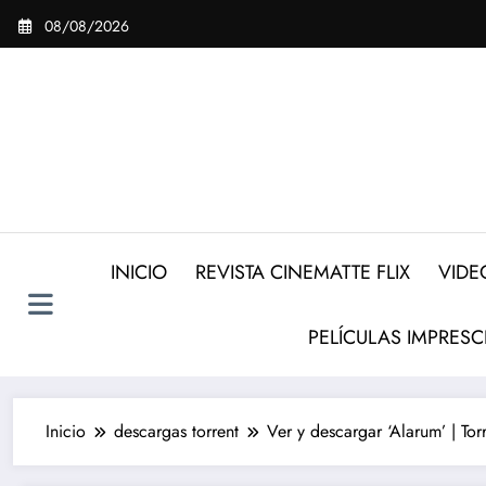
Saltar
08/08/2026
al
contenido
INICIO
REVISTA CINEMATTE FLIX
VIDE
PELÍCULAS IMPRESC
Inicio
descargas torrent
Ver y descargar ‘Alarum’ | Tor