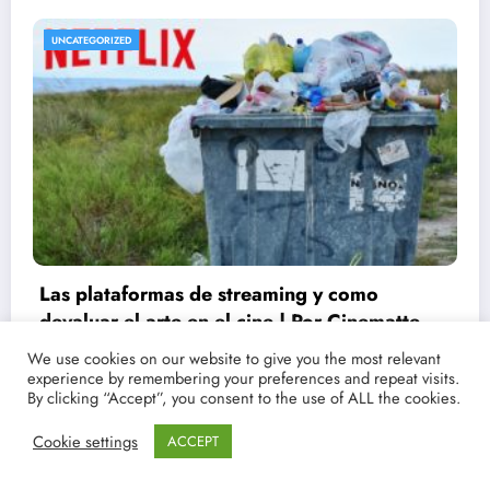
UNCATEGORIZED
Conoce las fechas de estrenos y críticas de
tus películas y series favoritas con Point
We use cookies on our website to give you the most relevant
experience by remembering your preferences and repeat visits.
Magazine
21/03/2021
lucenpop
By clicking “Accept”, you consent to the use of ALL the cookies.
Cookie settings
ACCEPT