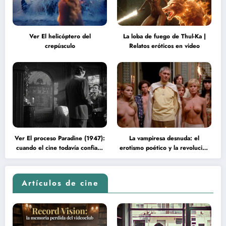
Ver El helicóptero del
La loba de fuego de Thul-Ka |
crepúsculo
Relatos eróticos en video
Ver El proceso Paradine (1947):
La vampiresa desnuda: el
cuando el cine todavía confiaba
erotismo poético y la revolución
en la inteligencia del espectador
psicodélica de Jean Rollin
Artículos de cine