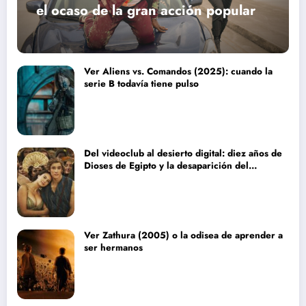
el ocaso de la gran acción popular
Ver Aliens vs. Comandos (2025): cuando la
serie B todavía tiene pulso
Del videoclub al desierto digital: diez años de
Dioses de Egipto y la desaparición del
blockbuster sin complejos
Ver Zathura (2005) o la odisea de aprender a
ser hermanos