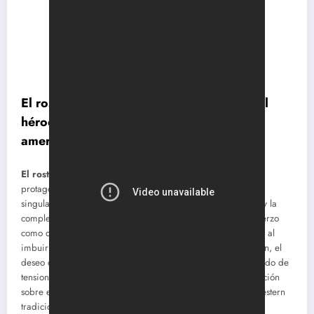
El rostro impenetrable: la construcción del
héroe mítico y la desmitificación del ideal
americano
El rostro impenetrable
(
One-Eyed Jacks
, 1961), dirigida y
protagonizada por Marlon Brando, emerge como una obra
singular dentro del western clásico, por su tono melancólico y la
complejidad moral de sus personajes. En este, su único esfuerzo
como director, Brando subvirtió las convenciones del género al
imbuirlo de una densidad psicológica que explora la traición, el
deseo de venganza y el coste de la redención. El film, cargado de
tensiones estilísticas y narrativas, se convierte en una meditación
sobre el fracaso de los ideales heroicos que definieron el western
tradicional.