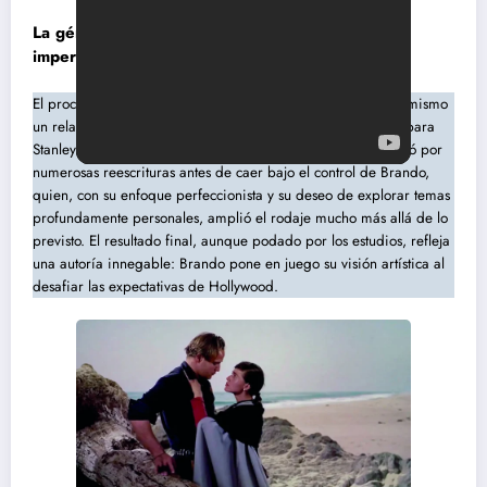
La génesis problemática de una obra maestra
imperfecta
El proceso de producción de
El rostro impenetrable
es en sí mismo
un relato mítico. Concebida inicialmente como un proyecto para
Stanley Kubrick y escrita por Sam Peckinpah, la película pasó por
numerosas reescrituras antes de caer bajo el control de Brando,
quien, con su enfoque perfeccionista y su deseo de explorar temas
profundamente personales, amplió el rodaje mucho más allá de lo
previsto. El resultado final, aunque podado por los estudios, refleja
una autoría innegable: Brando pone en juego su visión artística al
desafiar las expectativas de Hollywood.