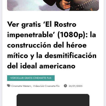
Ver gratis ‘El Rostro
impenetrable’ (1080p): la
construcción del héroe
mítico y la desmitificación
del ideal americano
VIDEOCLUB GRATIS CINEMATTE FLIX
,
Cinematte Western
Videoclub Cinematte Flix
26/01/2025