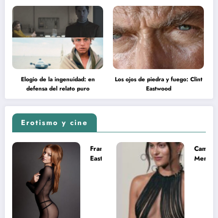
Elogio de la ingenuidad: en
Los ojos de piedra y fuego: Clint
defensa del relato puro
Eastwood
Erotismo y cine
Francesca
Camila
Eastwood y
Mende
la
desnud
melancolía
como T
del legado
en Mast
imposible
del Uni