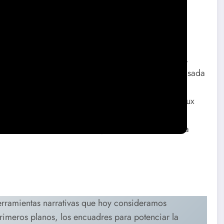
915) y su relación con
el nacimiento del cine
th, es una obra fundamental en la historia del cine,
s éticas e ideológicas que suscita. La película, basada
 eventos de la Guerra Civil estadounidense y la
ista y supremacista blanca, glorificando al Ku Klux
mbargo, su impacto en el arte cinematográfico es
ovación artística y la ideología reaccionaria—se ha
herramientas narrativas que hoy consideramos
primeros planos, los encuadres para potenciar la