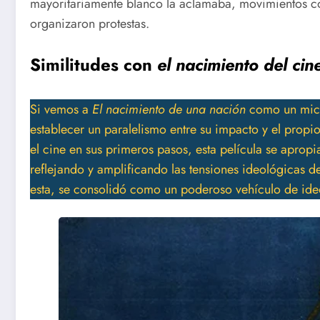
mayoritariamente blanco la aclamaba, movimientos 
organizaron protestas.
Similitudes con
el nacimiento del cin
Si vemos a
El nacimiento de una nación
como un micr
establecer un paralelismo entre su impacto y el propi
el cine en sus primeros pasos, esta película se apropia
reflejando y amplificando las tensiones ideológicas d
esta, se consolidó como un poderoso vehículo de ide