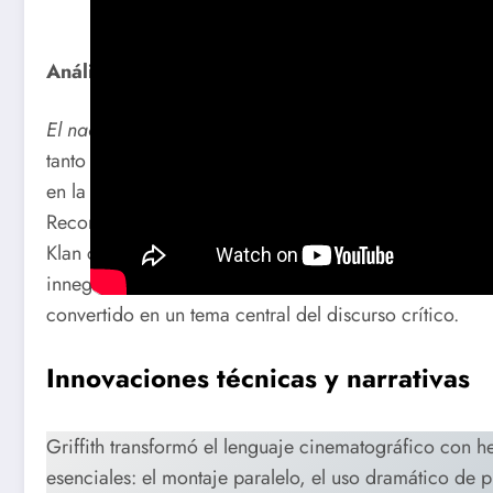
Análisis crítico de
El nacimiento de una nación
(1
El nacimiento de una nación
, dirigida por D.W. Griffi
tanto por su revolución técnica como por las polémica
en la novela
The Clansman
de Thomas Dixon Jr., relata
Reconstrucción desde una perspectiva abiertamente rac
Klan como una fuerza restauradora del «orden». Sin e
innegable, y su contradicción intrínseca—entre la inn
convertido en un tema central del discurso crítico.
Innovaciones técnicas y narrativas
Griffith transformó el lenguaje cinematográfico con 
esenciales: el montaje paralelo, el uso dramático de 