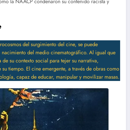
como la NAACP condenaron su contenido racista y
e
ocosmos del surgimiento del cine, se puede
o nacimiento del medio cinematográfico. Al igual que
 de su contexto social para tejer su narrativa,
e su tiempo. El cine emergente, a través de obras como
ología, capaz de educar, manipular y movilizar masas.