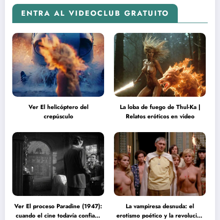
ENTRA AL VIDEOCLUB GRATUITO
Ver El helicóptero del
La loba de fuego de Thul-Ka |
crepúsculo
Relatos eróticos en video
Ver El proceso Paradine (1947):
La vampiresa desnuda: el
cuando el cine todavía confiaba
erotismo poético y la revolución