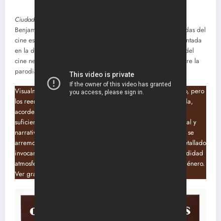
Ciudad muy caliente
(
City Heat
, 1984), dirigida por Richard
Benjamin, es una comedia de acción que reúne a dos leyendas del
cine estadounidense: Clint Eastwood y Burt Reynolds. Ambientada
en la década de 1930, la película se sumerge en el terreno del
cine negro, aunque lo hace con un tono ligero que oscila entre la
parodia y el homenaje.
Visualmente, la película evoca los claroscuros del noir clásico, pero
los reemplaza con una paleta cromática más cálida y saturada,
acorde con su título y tono. Sin embargo, esta calidez no es
suficiente para ocultar la falta de cohesión entre el estilo visual y
narrativo. La atmósfera de los clubes nocturnos, el humo que se
arremolina en cada esquina y el vestuario exquisitamente detallado
invocan una nostalgia superficial, pero carecen de la profundidad
atmosférica que hace memorables a las grandes obras del género.
Ver gratis CIUDAD MUY CALIENTE