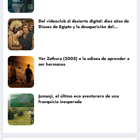
Del videoclub al desierto digital: diez años de
Dioses de Egipto y la desaparición del
blockbuster sin complejos
Ver Zathura (2005) o la odisea de aprender a
ser hermanos
Jumanji, el último eco aventurero de una
franquicia inesperada