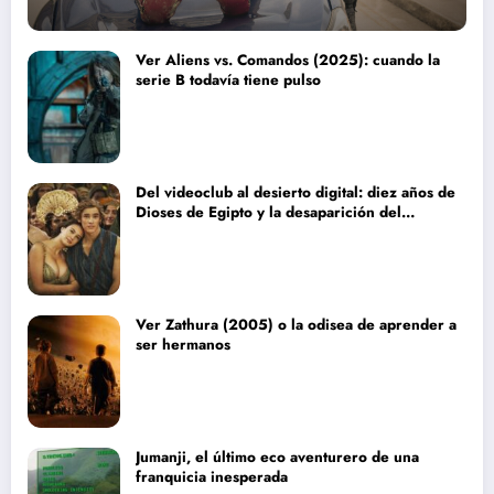
Ver Aliens vs. Comandos (2025): cuando la
serie B todavía tiene pulso
Del videoclub al desierto digital: diez años de
Dioses de Egipto y la desaparición del
blockbuster sin complejos
Ver Zathura (2005) o la odisea de aprender a
ser hermanos
Jumanji, el último eco aventurero de una
franquicia inesperada