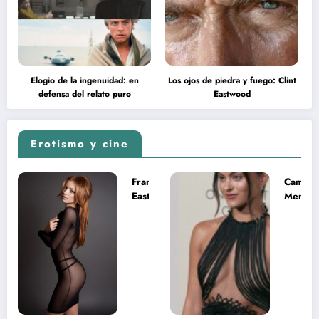
Elogio de la ingenuidad: en
Los ojos de piedra y fuego: Clint
defensa del relato puro
Eastwood
Erotismo y cine
Francesca
Camila
Eastwood y
Mende
la
desnud
melancolía
como T
del legado
en Mast
imposible
del Uni