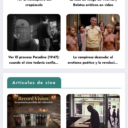
crepúsculo
Relatos eróticos en video
Ver El proceso Paradine (1947):
La vampiresa desnuda: el
cuando el cine todavía confiaba
erotismo poético y la revolución
en la inteligencia del espectador
psicodélica de Jean Rollin
Artículos de cine