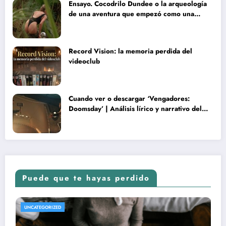
Ensayo. Cocodrilo Dundee o la arqueología
de una aventura que empezó como una
rareza y terminó convertida en reliquia
Record Vision: la memoria perdida del
videoclub
Cuando ver o descargar ‘Vengadores:
Doomsday’ | Análisis lírico y narrativo del
nuevo Vengadores: Doomsday
Puede que te hayas perdido
REVISTA DE CINE | NOTICIAS, IMÁGENES, TRÁILERS, ARTÍCULOS Y CRÍTICAS
UNCATEGORIZED