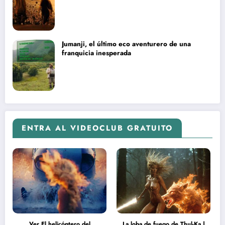
Jumanji, el último eco aventurero de una
franquicia inesperada
ENTRA AL VIDEOCLUB GRATUITO
Ver El helicóptero del
La loba de fuego de Thul-Ka |