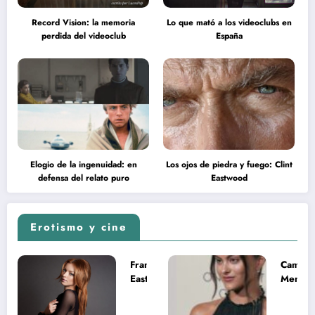
Record Vision: la memoria
Lo que mató a los videoclubs en
perdida del videoclub
España
Elogio de la ingenuidad: en
Los ojos de piedra y fuego: Clint
defensa del relato puro
Eastwood
Erotismo y cine
Francesca
Camila
Eastwood y
Mende
la
desnud
melancolía
como T