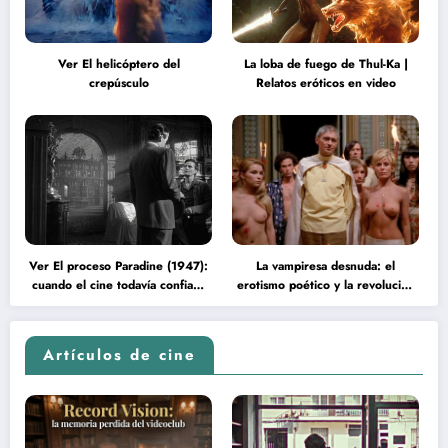
Ver El helicóptero del
La loba de fuego de Thul-Ka |
crepúsculo
Relatos eróticos en video
Ver El proceso Paradine (1947):
La vampiresa desnuda: el
cuando el cine todavía confiaba
erotismo poético y la revolución
en la inteligencia del espectador
psicodélica de Jean Rollin
Artículos de cine