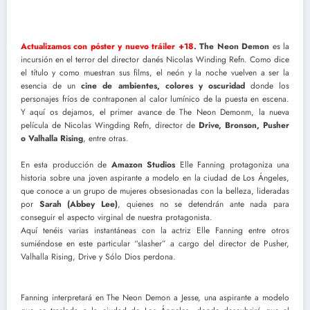
Actualizamos con póster y nuevo tráiler +18
. The Neon Demon
es la
incursión en el terror del director danés Nicolas Winding Refn. Como dice
el título y como muestran sus films, el neón y la noche vuelven a ser la
esencia de un
cine de ambientes, colores y oscuridad
donde los
personajes fríos de contraponen al calor lumínico de la puesta en escena.
Y aquí os dejamos, el primer avance de The Neon Demonm, la nueva
película de Nicolas Wingding Refn, director de
Drive, Bronson, Pusher
o Valhalla Rising
, entre otras.
En esta producción de
Amazon Studios
Elle Fanning protagoniza una
historia sobre una joven aspirante a modelo en la ciudad de Los Ángeles,
que conoce a un grupo de mujeres obsesionadas con la belleza, lideradas
por
Sarah (Abbey Lee)
, quienes no se detendrán ante nada para
conseguir el aspecto virginal de nuestra protagonista.
Aquí tenéis varias instantáneas con la actriz Elle Fanning entre otros
sumiéndose en este particular “slasher” a cargo del director de Pusher,
Valhalla Rising, Drive y Sólo Dios perdona.
Fanning interpretará en The Neon Demon a Jesse, una aspirante a modelo