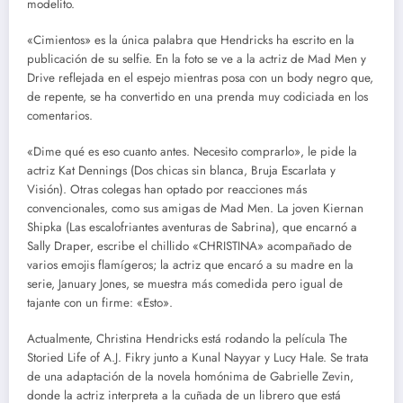
modelito.
«Cimientos» es la única palabra que Hendricks ha escrito en la
publicación de su selfie. En la foto se ve a la actriz de Mad Men y
Drive reflejada en el espejo mientras posa con un body negro que,
de repente, se ha convertido en una prenda muy codiciada en los
comentarios.
«Dime qué es eso cuanto antes. Necesito comprarlo», le pide la
actriz Kat Dennings (Dos chicas sin blanca, Bruja Escarlata y
Visión). Otras colegas han optado por reacciones más
convencionales, como sus amigas de Mad Men. La joven Kiernan
Shipka (Las escalofriantes aventuras de Sabrina), que encarnó a
Sally Draper, escribe el chillido «CHRISTINA» acompañado de
varios emojis flamígeros; la actriz que encaró a su madre en la
serie, January Jones, se muestra más comedida pero igual de
tajante con un firme: «Esto».
Actualmente, Christina Hendricks está rodando la película The
Storied Life of A.J. Fikry junto a Kunal Nayyar y Lucy Hale. Se trata
de una adaptación de la novela homónima de Gabrielle Zevin,
donde la actriz interpreta a la cuñada de un librero que está