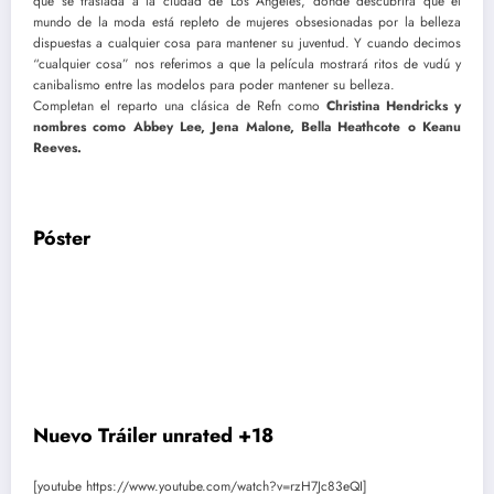
que se traslada a la ciudad de Los Ángeles, donde descubrirá que el
mundo de la moda está repleto de mujeres obsesionadas por la belleza
dispuestas a cualquier cosa para mantener su juventud. Y cuando decimos
“cualquier cosa” nos referimos a que la película mostrará ritos de vudú y
canibalismo entre las modelos para poder mantener su belleza.
Completan el reparto una clásica de Refn como
Christina Hendricks y
nombres como Abbey Lee, Jena Malone, Bella Heathcote o Keanu
Reeves.
Póster
Nuevo Tráiler unrated +18
[youtube https://www.youtube.com/watch?v=rzH7Jc83eQI]