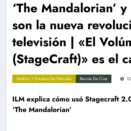
‘The Mandalorian’ y 
son la nueva revoluci
televisión | «El Vol
(StageCraft)» es el 
Análisis Y Estudios De Películas
Revista De Cine
0
ILM explica cómo usó Stagecraft 2.
‘The Mandalorian’