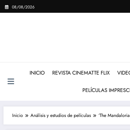
Saltar
08/08/2026
al
contenido
INICIO
REVISTA CINEMATTE FLIX
VIDE
PELÍCULAS IMPRESC
Inicio
Análisis y estudios de películas
‘The Mandalorian