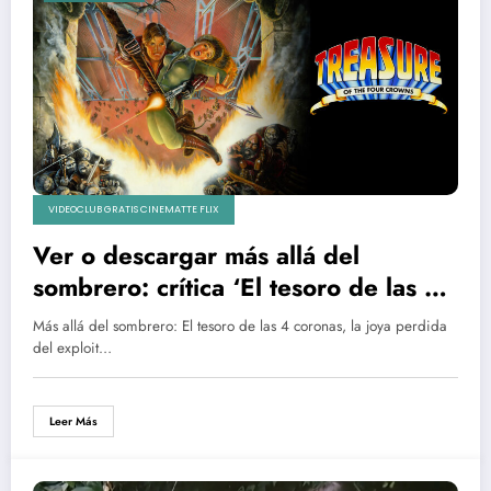
VIDEOCLUB GRATIS CINEMATTE FLIX
Ver o descargar más allá del
sombrero: crítica ‘El tesoro de las 4
coronas’, la joya perdida del exploit
Más allá del sombrero: El tesoro de las 4 coronas, la joya perdida
indiana jonesiano
del exploit…
Leer Más