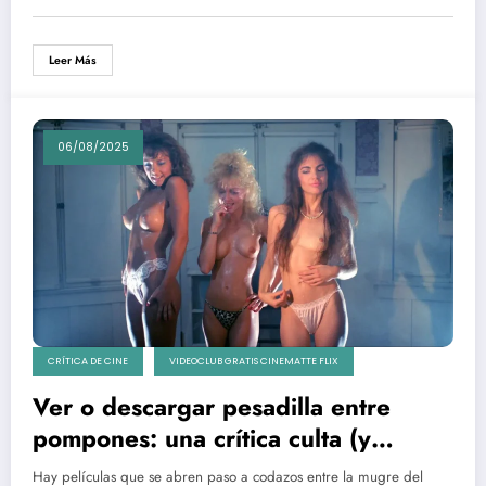
Leer Más
06/08/2025
CRÍTICA DE CINE
VIDEOCLUB GRATIS CINEMATTE FLIX
Ver o descargar pesadilla entre
pompones: una crítica culta (y
deliciosamente sucia) de Nightmare
Hay películas que se abren paso a codazos entre la mugre del