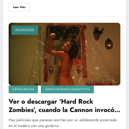
Leer Más
06/08/2025
CRÍTICA DE CINE
VIDEOCLUB GRATIS CINEMATTE FLIX
Ver o descargar ‘Hard Rock
Zombies’, cuando la Cannon invocó
el mal con un solo de bajo
Hay películas que parecen escritas por un adolescente encerrado
en el trastero con una guitarra…