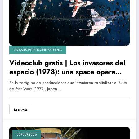
VIDEOCLUB GRATIS CINEMATTE FLIX
Videoclub gratis | Los invasores del
espacio (1978): una space opera
japonesa entre la emulación y el
En la vorágine de producciones que intentaron capitalizar el éxito
delirio visual
de Star Wars (1977), Japón…
Leer Más
03/08/2025