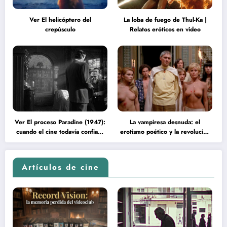
Ver El helicóptero del
La loba de fuego de Thul-Ka |
crepúsculo
Relatos eróticos en video
Ver El proceso Paradine (1947):
La vampiresa desnuda: el
cuando el cine todavía confiaba
erotismo poético y la revolución
en la inteligencia del espectador
psicodélica de Jean Rollin
Artículos de cine