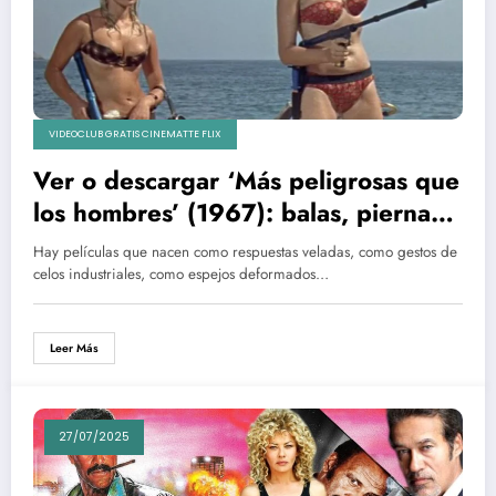
VIDEOCLUB GRATIS CINEMATTE FLIX
Ver o descargar ‘Más peligrosas que
los hombres’ (1967): balas, piernas
largas y el ocaso del caballero
Hay películas que nacen como respuestas veladas, como gestos de
británico
celos industriales, como espejos deformados…
Leer Más
27/07/2025