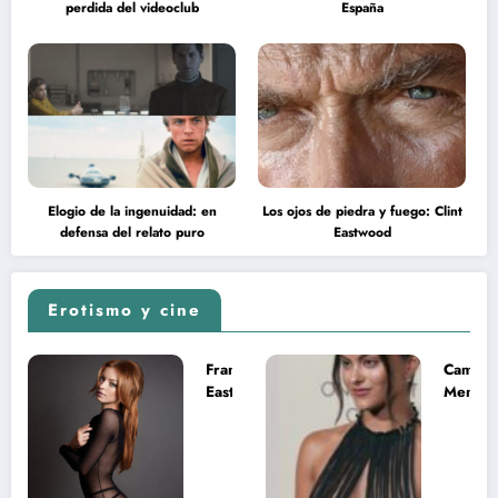
perdida del videoclub
España
Elogio de la ingenuidad: en
Los ojos de piedra y fuego: Clint
defensa del relato puro
Eastwood
Erotismo y cine
Francesca
Camila
Eastwood y
Mende
la
desnud
melancolía
como T
del legado
en Mast
imposible
del Uni