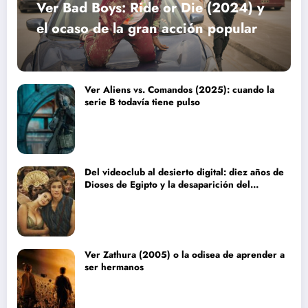
Ver Bad Boys: Ride or Die (2024) y
el ocaso de la gran acción popular
Ver Aliens vs. Comandos (2025): cuando la
serie B todavía tiene pulso
Del videoclub al desierto digital: diez años de
Dioses de Egipto y la desaparición del
blockbuster sin complejos
Ver Zathura (2005) o la odisea de aprender a
ser hermanos