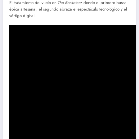
El tratamiento del vuelo en
The Rocketeer
donde el primero busca
épica artesanal, el segundo abraza el espectáculo tecnológico y el
vértigo digital.