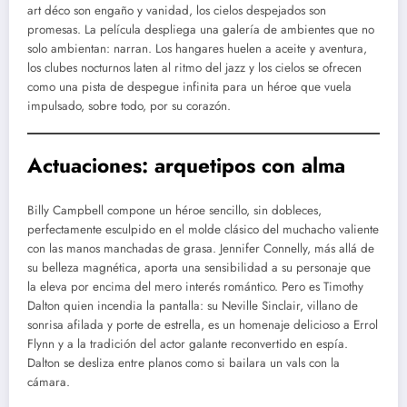
art déco son engaño y vanidad, los cielos despejados son
promesas. La película despliega una galería de ambientes que no
solo ambientan: narran. Los hangares huelen a aceite y aventura,
los clubes nocturnos laten al ritmo del jazz y los cielos se ofrecen
como una pista de despegue infinita para un héroe que vuela
impulsado, sobre todo, por su corazón.
Actuaciones: arquetipos con alma
Billy Campbell compone un héroe sencillo, sin dobleces,
perfectamente esculpido en el molde clásico del muchacho valiente
con las manos manchadas de grasa. Jennifer Connelly, más allá de
su belleza magnética, aporta una sensibilidad a su personaje que
la eleva por encima del mero interés romántico. Pero es Timothy
Dalton quien incendia la pantalla: su Neville Sinclair, villano de
sonrisa afilada y porte de estrella, es un homenaje delicioso a Errol
Flynn y a la tradición del actor galante reconvertido en espía.
Dalton se desliza entre planos como si bailara un vals con la
cámara.