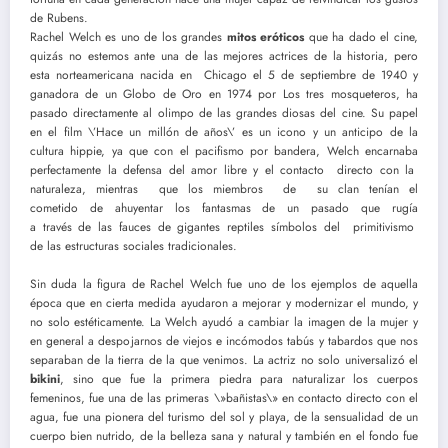
de Rubens.
Rachel Welch es uno de los grandes
mitos eróticos
que ha dado el cine,
quizás no estemos ante una de las mejores actrices de la historia, pero
esta norteamericana nacida en Chicago el 5 de septiembre de 1940 y
ganadora de un Globo de Oro en 1974 por Los tres mosqueteros, ha
pasado directamente al olimpo de las grandes diosas del cine. Su papel
en el film \’Hace un millón de años\’ es un icono y un anticipo de la
cultura hippie, ya que con el pacifismo por bandera, Welch encarnaba
perfectamente la defensa del amor libre y el contacto directo con la
naturaleza, mientras que los miembros de su clan tenían el
cometido de ahuyentar los fantasmas de un pasado que rugía
a través de las fauces de gigantes reptiles símbolos del primitivismo
de las estructuras sociales tradicionales.
Sin duda la figura de Rachel Welch fue uno de los ejemplos de aquella
época que en cierta medida ayudaron a mejorar y modernizar el mundo, y
no solo estéticamente. La Welch ayudó a cambiar la imagen de la mujer y
en general a despojarnos de viejos e incómodos tabús y tabardos que nos
separaban de la tierra de la que venimos. La actriz no solo universalizó el
bikini
, sino que fue la primera piedra para naturalizar los cuerpos
femeninos, fue una de las primeras \»bañistas\» en contacto directo con el
agua, fue una pionera del turismo del sol y playa, de la sensualidad de un
cuerpo bien nutrido, de la belleza sana y natural y también en el fondo fue