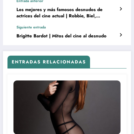
Entrada anterior
Los mejores y más famosos desnudos de
actrices del cine actual | Robbie, Biel,
Daddario, Cates, Clarke, Seydoux, Jolie y
Siguiente entrada
más…
Brigitte Bardot | Mitos del cine al desnudo
ENTRADAS RELACIONADAS