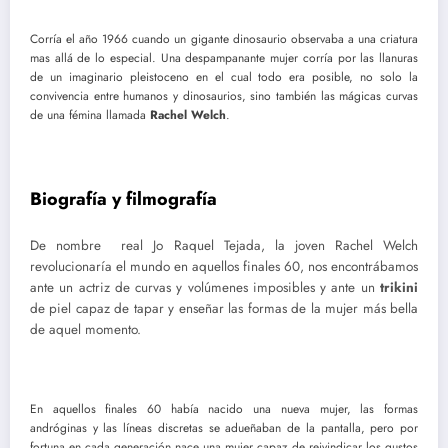
Corría el año 1966 cuando un gigante dinosaurio observaba a una criatura
mas allá de lo especial. Una despampanante mujer corría por las llanuras
de un imaginario pleistoceno en el cual todo era posible, no solo la
convivencia entre humanos y dinosaurios, sino también las mágicas curvas
de una fémina llamada
Rachel Welch
.
Biografía y filmografía
De nombre real Jo Raquel Tejada, la joven Rachel Welch
revolucionaría el mundo en aquellos finales 60, nos encontrábamos
ante un actriz de curvas y volúmenes imposibles y ante un
trikini
de piel capaz de tapar y enseñar las formas de la mujer más bella
de aquel momento.
En aquellos finales 60 había nacido una nueva mujer, las formas
andróginas y las líneas discretas se adueñaban de la pantalla, pero por
fortuna en cada generación nace una mujer capaz de reivindicar los gustos