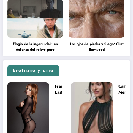
Elogio de la ingenuidad: en
Los ojos de piedra y fuego: Clint
defensa del relato puro
Eastwood
Erotismo y cine
Francesca
Camila
Eastwood y
Mende
la
desnud
melancolía
como T
del legado
en Mast
imposible
del Uni