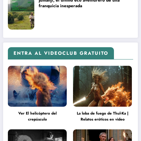
Jumanji, el último eco aventurero de una
franquicia inesperada
ENTRA AL VIDEOCLUB GRATUITO
Ver El helicóptero del
La loba de fuego de Thul-Ka |
crepúsculo
Relatos eróticos en video