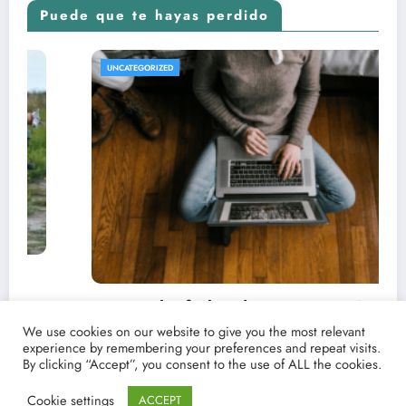
Puede que te hayas perdido
REVISTA DE CINE |
UNCATEGORIZED
 fechas de estrenos y críticas de
las y series favoritas con Point
We use cookies on our website to give you the most relevant
experience by remembering your preferences and repeat visits.
lucenpop
By clicking “Accept”, you consent to the use of ALL the cookies.
Cookie settings
ACCEPT