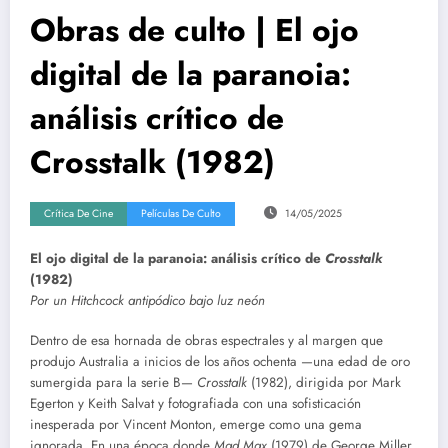
Obras de culto | El ojo
digital de la paranoia:
análisis crítico de
Crosstalk (1982)
Crítica De Cine
Películas De Culto
14/05/2025
El ojo digital de la paranoia: análisis crítico de
Crosstalk
(1982)
Por un Hitchcock antipódico bajo luz neón
Dentro de esa hornada de obras espectrales y al margen que
produjo Australia a inicios de los años ochenta —una edad de oro
sumergida para la serie B—
Crosstalk
(1982), dirigida por Mark
Egerton y Keith Salvat y fotografiada con una sofisticación
inesperada por Vincent Monton, emerge como una gema
ignorada. En una época donde
Mad Max
(1979) de George Miller