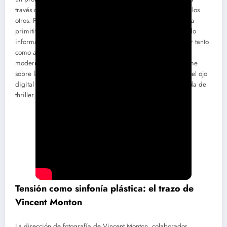
través de una tecnología intermediaria, accede a la vida de los
otros. Pero aquí el catalejo es sustituido por una computadora
primitiva —recordemos que estamos en los albores del miedo
informático, la era en que la máquina empezaba a prometer tanto
como a amenazar— y el escenario se desplaza hacia una
modernidad claustrofóbica. No es casual:
Crosstalk
es un filme
sobre la despersonalización tecnológica, sobre la intrusión del ojo
digital en la privacidad y sobre la angustia urbana disfrazada de
thriller.
Tensión como sinfonía plástica: el trazo de
Vincent Monton
La dirección de fotografía de Vincent Monton, colaborador