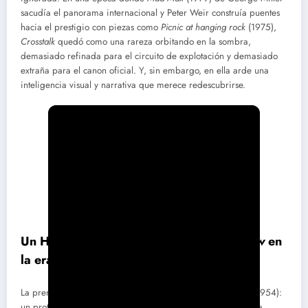
sacudía el panorama internacional y Peter Weir construía puentes
hacia el prestigio con piezas como
Picnic at hanging rock
(1975),
Crosstalk
quedó como una rareza orbitando en la sombra,
demasiado refinada para el circuito de explotación y demasiado
extraña para el canon oficial. Y, sin embargo, en ella arde una
inteligencia visual y narrativa que merece redescubrirse.
Un Hitchcock digital: ecos de
Rear window
en
la era informática
La premisa recuerda de inmediato a
La ventana Indiscreta
(1954):
un protagonista inmovilizado en un entorno doméstico que, a