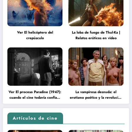
Ver El helicóptero del
La loba de fuego de Thul-Ka |
crepúsculo
Relatos eróticos en video
Ver El proceso Paradine (1947):
La vampiresa desnuda: el
cuando el cine todavía confiaba
erotismo poético y la revolución
en la inteligencia del espectador
psicodélica de Jean Rollin
Artículos de cine