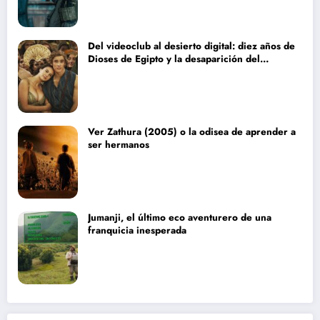
Del videoclub al desierto digital: diez años de
Dioses de Egipto y la desaparición del
blockbuster sin complejos
Ver Zathura (2005) o la odisea de aprender a
ser hermanos
Jumanji, el último eco aventurero de una
franquicia inesperada