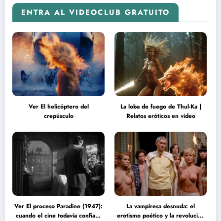
ENTRA AL VIDEOCLUB GRATUITO
Ver El helicóptero del
La loba de fuego de Thul-Ka |
crepúsculo
Relatos eróticos en video
Ver El proceso Paradine (1947):
La vampiresa desnuda: el
cuando el cine todavía confiaba
erotismo poético y la revolución