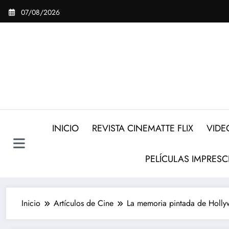
Saltar
07/08/2026
al
contenido
INICIO
REVISTA CINEMATTE FLIX
VIDE
PELÍCULAS IMPRESC
Inicio
Artículos de Cine
La memoria pintada de Hollyw