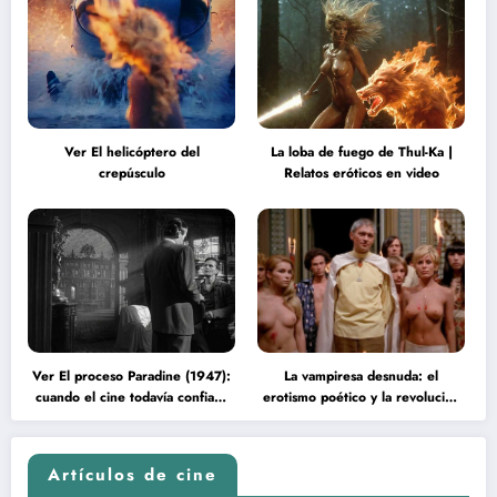
Ver El helicóptero del
La loba de fuego de Thul-Ka |
crepúsculo
Relatos eróticos en video
Ver El proceso Paradine (1947):
La vampiresa desnuda: el
cuando el cine todavía confiaba
erotismo poético y la revolución
en la inteligencia del espectador
psicodélica de Jean Rollin
Artículos de cine