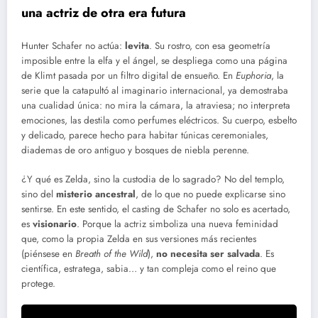
una actriz de otra era futura
Hunter Schafer no actúa:
levita
. Su rostro, con esa geometría
imposible entre la elfa y el ángel, se despliega como una página
de Klimt pasada por un filtro digital de ensueño. En
Euphoria
, la
serie que la catapultó al imaginario internacional, ya demostraba
una cualidad única: no mira la cámara, la atraviesa; no interpreta
emociones, las destila como perfumes eléctricos. Su cuerpo, esbelto
y delicado, parece hecho para habitar túnicas ceremoniales,
diademas de oro antiguo y bosques de niebla perenne.
¿Y qué es Zelda, sino la custodia de lo sagrado? No del templo,
sino del
misterio ancestral
, de lo que no puede explicarse sino
sentirse. En este sentido, el casting de Schafer no solo es acertado,
es
visionario
. Porque la actriz simboliza una nueva feminidad
que, como la propia Zelda en sus versiones más recientes
(piénsese en
Breath of the Wild
),
no necesita ser salvada
. Es
científica, estratega, sabia… y tan compleja como el reino que
protege.