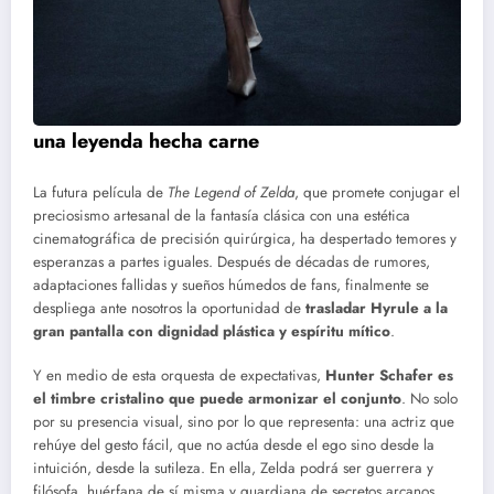
una leyenda hecha carne
La futura película de
The Legend of Zelda
, que promete conjugar el
preciosismo artesanal de la fantasía clásica con una estética
cinematográfica de precisión quirúrgica, ha despertado temores y
esperanzas a partes iguales. Después de décadas de rumores,
adaptaciones fallidas y sueños húmedos de fans, finalmente se
despliega ante nosotros la oportunidad de
trasladar Hyrule a la
gran pantalla con dignidad plástica y espíritu mítico
.
Y en medio de esta orquesta de expectativas,
Hunter Schafer es
el timbre cristalino que puede armonizar el conjunto
. No solo
por su presencia visual, sino por lo que representa: una actriz que
rehúye del gesto fácil, que no actúa desde el ego sino desde la
intuición, desde la sutileza. En ella, Zelda podrá ser guerrera y
filósofa, huérfana de sí misma y guardiana de secretos arcanos.