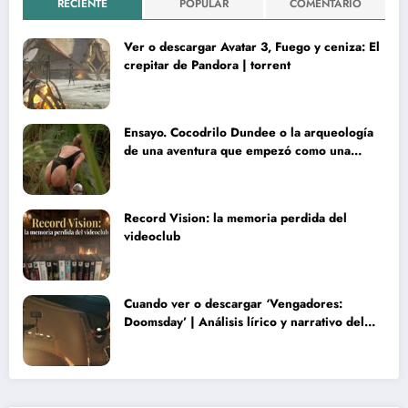
RECIENTE
POPULAR
COMENTARIO
Ver o descargar Avatar 3, Fuego y ceniza: El
crepitar de Pandora | torrent
Ensayo. Cocodrilo Dundee o la arqueología
de una aventura que empezó como una
rareza y terminó convertida en reliquia
Record Vision: la memoria perdida del
videoclub
Cuando ver o descargar ‘Vengadores:
Doomsday’ | Análisis lírico y narrativo del
nuevo Vengadores: Doomsday