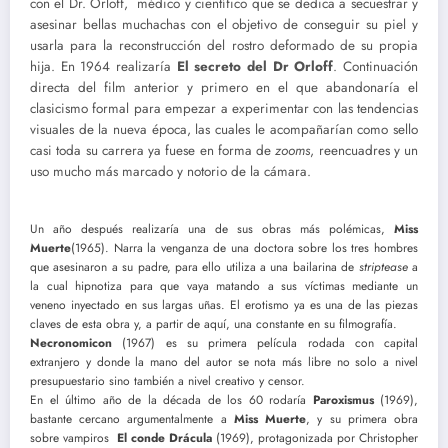
con el Dr. Orloff, médico y científico que se dedica a secuestrar y
asesinar bellas muchachas con el objetivo de conseguir su piel y
usarla para la reconstrucción del rostro deformado de su propia
hija. En 1964 realizaría
El secreto del Dr Orloff
. Continuación
directa del film anterior y primero en el que abandonaría el
clasicismo formal para empezar a experimentar con las tendencias
visuales de la nueva época, las cuales le acompañarían como sello
casi toda su carrera ya fuese en forma de
zooms
, reencuadres y un
uso mucho más marcado y notorio de la cámara.
Un año después realizaría una de sus obras más polémicas,
Miss
Muerte
(1965). Narra la venganza de una doctora sobre los tres hombres
que asesinaron a su padre, para ello utiliza a una bailarina de
striptease
a
la cual hipnotiza para que vaya matando a sus víctimas mediante un
veneno inyectado en sus largas uñas. El erotismo ya es una de las piezas
claves de esta obra y, a partir de aquí, una constante en su filmografía.
Necronomicon
(1967) es su primera película rodada con capital
extranjero y donde la mano del autor se nota más libre no solo a nivel
presupuestario sino también a nivel creativo y censor.
En el último año de la década de los 60 rodaría
Paroxismus
(1969),
bastante cercano argumentalmente a
Miss Muerte
, y su primera obra
sobre vampiros
El conde Drácula
(1969), protagonizada por Christopher