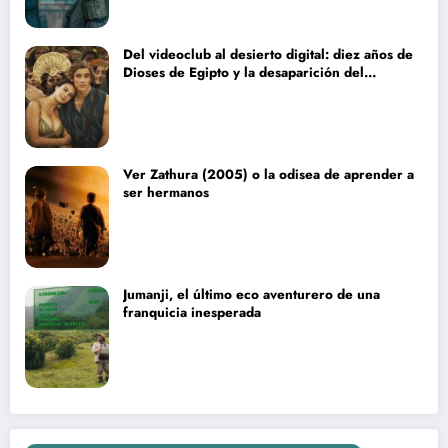
Del videoclub al desierto digital: diez años de
Dioses de Egipto y la desaparición del
blockbuster sin complejos
Ver Zathura (2005) o la odisea de aprender a
ser hermanos
Jumanji, el último eco aventurero de una
franquicia inesperada