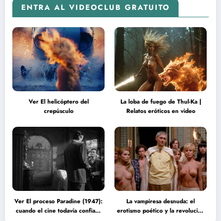
ENTRA AL VIDEOCLUB GRATUITO
Ver El helicóptero del
La loba de fuego de Thul-Ka |
crepúsculo
Relatos eróticos en video
Ver El proceso Paradine (1947):
La vampiresa desnuda: el
cuando el cine todavía confiaba
erotismo poético y la revolución
en la inteligencia del espectador
psicodélica de Jean Rollin