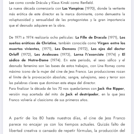
Lee como conde Drácula y Klaus Kinski como Renfield.
La nueva década comenzaría con
Las Vampiras
(1970), donde la vertiente
más erótica de este director es la marca dominante, como demuestra la
voluptuosidad y sensualidad de las protagonistas y la gran importancia
que el desnudo adquiere en la obra.
De 1971 a 1974 realizaría ocho películas:
La Fille de Dracula
(1971),
Los
sueños eróticos de Christine
, también conocida como
Virgen entre los
muertos vivientes
, (1971),
Les Demons
(1972),
Los ojos del doctor
Orloff
(1972),
Les Avaleuses
(1973),
Lorna l\’exorciste
(1974) y
El
sádico de Notre-Dame
(1974). En este periodo, el sexo sáfico y el
desnudo femenino son las bases de estos trabajos, con Lina Romay como
máximo icono de la mujer del cine de Jess Franco. Las producciones rozan
el límite de la provocación absoluta; sangre, salvajismo, sexo y terror son
las palabras claves que dominan esta etapa del director.
Para finalizar la década de los 70 nos quedaríamos con
Jack the Ripper
,
versión muy acertada del mito de
Jack el destripador
, en la que Jess
Franco volvería al clasicismo de sus primeros años.
A partir de los 80 hasta nuestros días, el cine de Jess Franco
parece no encajar ya con los tiempos actuales. Quizás falto de
libertad creativa o cansado de repetir fórmulas, la producción del