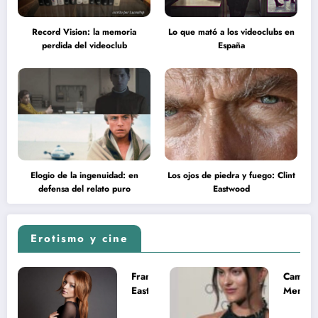
Record Vision: la memoria
Lo que mató a los videoclubs en
perdida del videoclub
España
Elogio de la ingenuidad: en
Los ojos de piedra y fuego: Clint
defensa del relato puro
Eastwood
Erotismo y cine
Francesca
Camila
Eastwood y
Mende
la
desnud