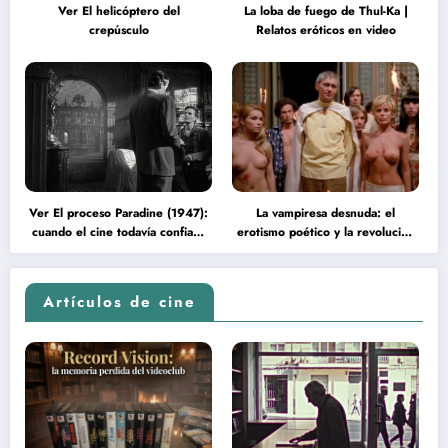
Ver El helicóptero del
La loba de fuego de Thul-Ka |
crepúsculo
Relatos eróticos en video
Ver El proceso Paradine (1947):
La vampiresa desnuda: el
cuando el cine todavía confiaba
erotismo poético y la revolución
en la inteligencia del espectador
psicodélica de Jean Rollin
Artículos de cine