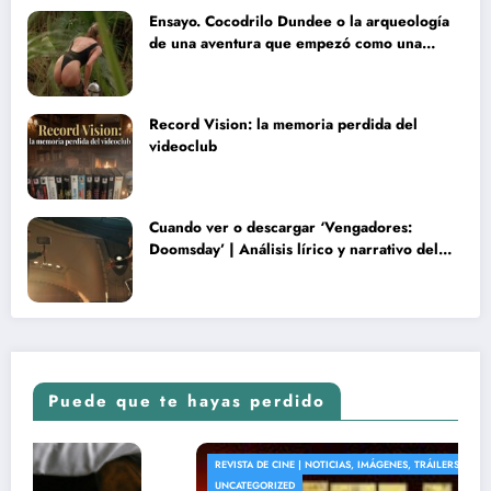
Ensayo. Cocodrilo Dundee o la arqueología
de una aventura que empezó como una
rareza y terminó convertida en reliquia
Record Vision: la memoria perdida del
videoclub
Cuando ver o descargar ‘Vengadores:
Doomsday’ | Análisis lírico y narrativo del
nuevo Vengadores: Doomsday
Puede que te hayas perdido
REVISTA DE CINE | NOTICIAS, IMÁGENES, TRÁILERS, ARTÍCULOS Y CRÍTICAS
UNCATEGORIZED