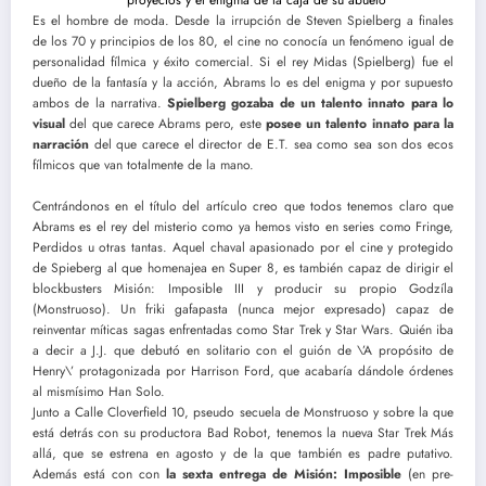
Es el hombre de moda. Desde la irrupción de Steven Spielberg a finales
de los 70 y principios de los 80, el cine no conocía un fenómeno igual de
personalidad fílmica y éxito comercial. Si el rey Midas (Spielberg) fue el
dueño de la fantasía y la acción, Abrams lo es del enigma y por supuesto
ambos de la narrativa.
Spielberg gozaba de un talento innato para lo
visual
del que carece Abrams pero, este
posee un talento innato para la
narración
del que carece el director de E.T. sea como sea son dos ecos
fílmicos que van totalmente de la mano.
Centrándonos en el título del artículo creo que todos tenemos claro que
Abrams es el rey del misterio como ya hemos visto en series como Fringe,
Perdidos u otras tantas. Aquel chaval apasionado por el cine y protegido
de Spieberg al que homenajea en Super 8, es también capaz de dirigir el
blockbusters Misión: Imposible III y producir su propio Godzíla
(Monstruoso). Un friki gafapasta (nunca mejor expresado) capaz de
reinventar míticas sagas enfrentadas como Star Trek y Star Wars. Quién iba
a decir a J.J. que debutó en solitario con el guión de \’A propósito de
Henry\’ protagonizada por Harrison Ford, que acabaría dándole órdenes
al mismísimo Han Solo.
Junto a Calle Cloverfield 10, pseudo secuela de Monstruoso y sobre la que
está detrás con su productora Bad Robot, tenemos la nueva Star Trek Más
allá, que se estrena en agosto y de la que también es padre putativo.
Además está con con
la sexta entrega de Misión: Imposible
(en pre-