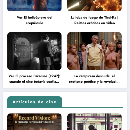
Ver El helicóptero del
La loba de fuego de Thul-Ka |
crepúsculo
Relatos eróticos en video
Ver El proceso Paradine (1947):
La vampiresa desnuda: el
cuando el cine todavía confiaba
erotismo poético y la revolución
en la inteligencia del espectador
psicodélica de Jean Rollin
Artículos de cine