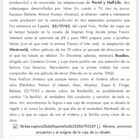
producción) y ha anunciado las adaptaciones de
Portal y Half-Life
, dos
videojuegos desarrollados por Valve. En cuanto a TV, tras no pocos
fracasos (Believe, Almost Human, Alcatraz), el director vuelve a interesarse
como productor por la ciencia-ficción en dos esperados proyectos que
Fox estrenará en España,
22/17/63
, del canal Hulu, thriller de viajes en
el tiempo basado en la novela de Stephen King donde James Franco
intentará evitar el asesinato de JFK y para HBO prepara junto a Jonathan
Nolan (con el que creó la exitosa Person of Inte- rest), la adaptación de
Westworld,
mítica película de los 70 sobre un parque de atracciones en
el que los robots se rebelan. En Showtime, además, estrenará
Roadies,
dirigida por Cameron Crowe y cuya trama podría ser una extensión de su
famosa Casi famosos. Recordemos que su primer trabajo fue como
compositor de una película de terror (Nacido en la noche, 1982).
Para finalizar diremos que aunque vemos cómo el misterio aflora en su
obra (Perdidos, Person of interest, Alias, Alcatraz, Super 8, Fringe,
Believe, 22/17/63 y demás cubos de Rambaldi), es posiblemente en
cambio \’la familia\’, el verdadero hilo conductor y narrativo de toda su
obra. Así, encontramos la lógica a esa caja de sorpresas que su abuelo le
regaló y el nunca ha abierto, ya que ella es el verdadero Rambaldi de su
obra y la que es capaz de unir el misterio y la familia como clave de su
obra.