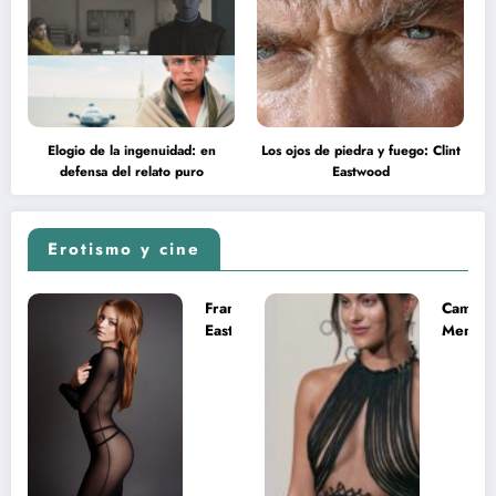
Elogio de la ingenuidad: en
Los ojos de piedra y fuego: Clint
defensa del relato puro
Eastwood
Erotismo y cine
Francesca
Camila
Eastwood y
Mende
la
desnud
melancolía
como T
del legado
en Mast
imposible
del Uni