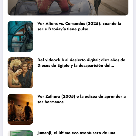
Ver Aliens vs. Comandos (2025): cuando la
serie B todavía tiene pulso
Del videoclub al desierto digital: diez años de
Dioses de Egipto y la desaparición del
blockbuster sin complejos
Ver Zathura (2005) o la odisea de aprender a
ser hermanos
Jumanji, el último eco aventurero de una