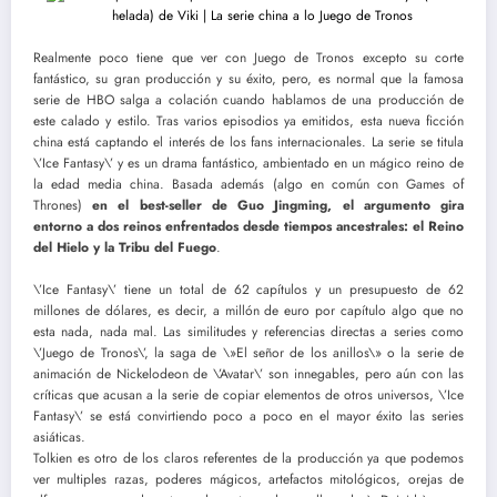
Realmente poco tiene que ver con Juego de Tronos excepto su corte
fantástico, su gran producción y su éxito, pero, es normal que la famosa
serie de HBO salga a colación cuando hablamos de una producción de
este calado y estilo. Tras varios episodios ya emitidos, esta nueva ficción
china está captando el interés de los fans internacionales. La serie se titula
\’Ice Fantasy\’ y es un drama fantástico, ambientado en un mágico reino de
la edad media china. Basada además (algo en común con Games of
Thrones)
en el best-seller de Guo Jingming, el argumento gira
entorno a dos reinos enfrentados desde tiempos ancestrales: el Reino
del Hielo y la Tribu del Fuego
.
\’Ice Fantasy\’ tiene un total de 62 capítulos y un presupuesto de 62
millones de dólares, es decir, a millón de euro por capítulo algo que no
esta nada, nada mal. Las similitudes y referencias directas a series como
\’Juego de Tronos\’, la saga de \»El señor de los anillos\» o la serie de
animación de Nickelodeon de \’Avatar\’ son innegables, pero aún con las
críticas que acusan a la serie de copiar elementos de otros universos, \’Ice
Fantasy\’ se está convirtiendo poco a poco en el mayor éxito las series
asiáticas.
Tolkien es otro de los claros referentes de la producción ya que podemos
ver multiples razas, poderes mágicos, artefactos mitológicos, orejas de