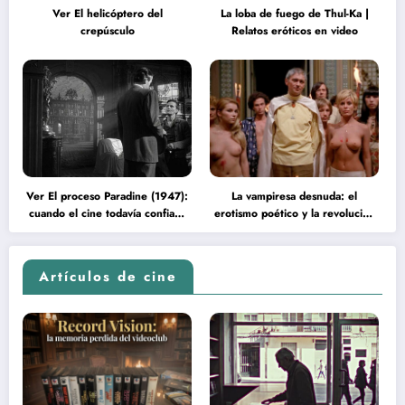
Ver El helicóptero del
La loba de fuego de Thul-Ka |
crepúsculo
Relatos eróticos en video
Ver El proceso Paradine (1947):
La vampiresa desnuda: el
cuando el cine todavía confiaba
erotismo poético y la revolución
en la inteligencia del espectador
psicodélica de Jean Rollin
Artículos de cine