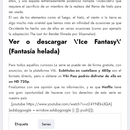
elfos, y una espada extremadamente poderosa llamada \»Deicide\» que
requiere el sacrificio de un miembro de la realeza del Reino de hielo para
ser usada.
El uso de los elementos como el fuego, el hielo, el viento o la tierra es
algo mucho más oriental que hemos visto en infinidad de ocasiones ya que
Occidente ha hecho uso de ellas en varias ocasiones (como por ejemplo
la adaptación The Last Air Bender filmada por Shyamalan).
Ver o descargar \’Ice Fantasy\’
(Fantasía helada)
Para todos aquellos curiosos La serie se puede ver de forma gratuita, con
anuncios, en la plataforma Viki.
Subtitulos en castellano y 480p
son el
formato directo, pero si obtiene un
Viki Pass podrás disfrutar de ella en
un HD 720p
.
Finalzamos con una opinión que no información, y es que
Netflix
tiene
una gran oportunidad de hacerse con los derechos de esta serie en
nuestro país.
[youtube https://www.youtube.com/watch?v=z24YNEks3QA]
(adsbygoogle = window.adsbygoogle || []).push({});
Etiqueta
Series