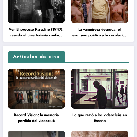
Ver El proceso Paradine (1947):
La vampiresa desnuda: el
cuando el cine todavía confiaba
erotismo poético y la revolución
en la inteligencia del espectador
psicodélica de Jean Rollin
Artículos de cine
Record Vision: la memoria
Lo que mató a los videoclubs en
perdida del videoclub
España