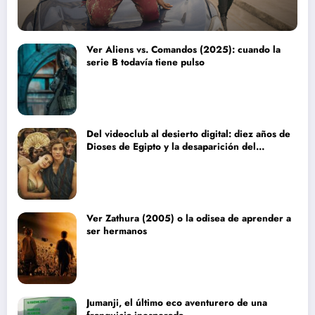
Ver Aliens vs. Comandos (2025): cuando la
serie B todavía tiene pulso
Del videoclub al desierto digital: diez años de
Dioses de Egipto y la desaparición del
blockbuster sin complejos
Ver Zathura (2005) o la odisea de aprender a
ser hermanos
Jumanji, el último eco aventurero de una