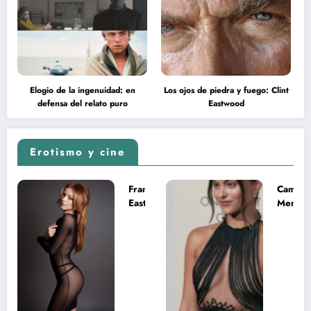
Elogio de la ingenuidad: en
Los ojos de piedra y fuego: Clint
defensa del relato puro
Eastwood
Erotismo y cine
Francesca
Camila
Eastwood y
Mende
la
desnud
melancolía
como T
del legado
en Mast
imposible
del Uni