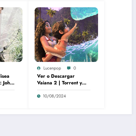
Lucenpop
0
disea
Ver o Descargar
: John
Vaiana 2 | Torrent y
bolo
cines | La gran película
animación de culto
10/08/2024
Disney | *****