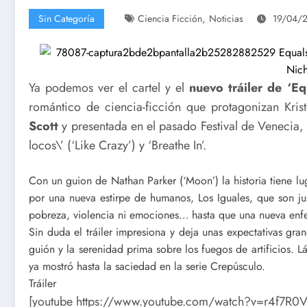
,
Sin Categoría
Ciencia Ficción
Noticias
19/04/
Ya podemos ver el cartel y el
nuevo tráiler de ‘Equ
romántico de ciencia-ficción que protagonizan Kris
Scott
y presentada en el pasado Festival de Venecia, 
locos\’ (‘Like Crazy’) y ‘Breathe In’.
Con un guion de Nathan Parker (‘Moon’) la historia tiene l
por una nueva estirpe de humanos, Los Iguales, que son jus
pobreza, violencia ni emociones… hasta que una nueva enf
Sin duda el tráiler impresiona y deja unas expectativas gra
guión y la serenidad prima sobre los fuegos de artificios. L
ya mostró hasta la saciedad en la serie Crepúsculo.
Tráiler
[youtube https://www.youtube.com/watch?v=r4f7R0V