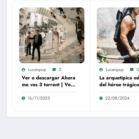
Lucenpop
2
Lucenpop
0
Ver o descargar Ahora
La arquetípica o
me ves 3 torrent | Ver,
del héroe trágico
comprar o descargar
Rambo como sím
by torrent
de la lucha y la
16/11/2025
22/08/2024
alienación en la
modernidad