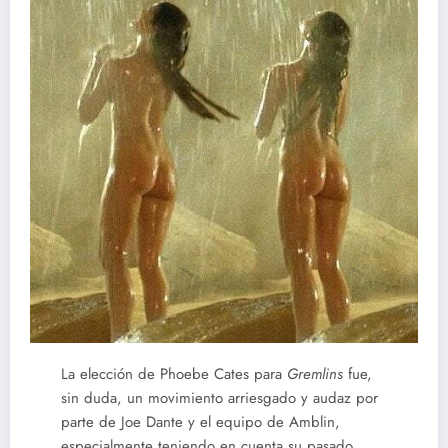
La elección de Phoebe Cates para
Gremlins
fue,
sin duda, un movimiento arriesgado y audaz por
parte de Joe Dante y el equipo de Amblin,
especialmente teniendo en cuenta su pasado