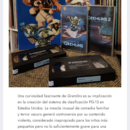
Una curiosidad fascinante de
Gremlins
es su implicación
en la creación del sistema de clasificación PG-13 en
Estados Unidos. La mezcla inusual de comedia familiar
y terror oscuro generó controversia por su contenido
violento, considerado inapropiado para los niños más
pequeños pero no lo suficientemente grave para una