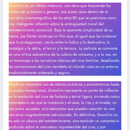
Gremlins es, en última instancia, una obra que trasciende los
límites de su tiempo y género, una pieza clave dentro de la
narrativa cinematográfica de los años 80 que se posiciona como
una inteligente reflexión sobre la ambigüedad moral del
entretenimiento comercial. Bajo la aparente simplicidad de su
trama, Joe Dante construye un film que, al igual que las criaturas
que lo protagonizan, oscila entre lo lúdico y lo destructivo, la
nostalgia y la sátira, el terror y la ternura. La película se convierte
en una crítica subversiva de la cultura de consumo, y a la vez, en
un homenaje a las narrativas clásicas del cine familiar, desafiando
las convenciones del cine navideño al infundir caos en un entorno
tradicionalmente ordenado y seguro.
Desde su innovador uso de efectos prácticos y animatrónicos hasta
su audaz manejo tonal, Gremlins representa un punto de inflexión
en la evolución del cine de fantasía y terror ligero, sirviendo como
recordatorio de que la inocencia y el caos, la risa y el miedo, no
son polos opuestos, sino elementos que pueden coexistir en una
narrativa magistralmente estructurada. En definitiva, Gremlins no
es solo un clásico del entretenimiento, sino también un comentario
profundo sobre la naturaleza impredecible del cine, y por