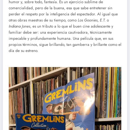
humor y, sobre todo, fantasía. Es un ejercicio sublime de
comercialidad, pero de la buena, esa que sabe entretener sin
perder el respeto por la inteligencia del espectador. Al igual que
otras obras maestras de su tiempo, como
Los Goonies
,
E.T.
o
Indiana Jones
, es un tributo a lo que el buen cine adolescente y
familiar debe ser: una experiencia cautivadora, técnicamente
impecable y profundamente humana. Una película que, en sus
propios términos, sigue brillando, tan gamberra y brillante como el
día de su estreno.