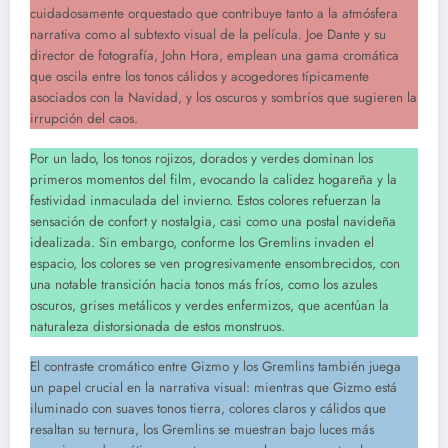
cuidadosamente orquestado que contribuye tanto a la atmósfera
narrativa como al subtexto visual de la película. Joe Dante y su
director de fotografía, John Hora, emplean una gama cromática
que oscila entre los tonos cálidos y acogedores típicamente
asociados con la Navidad, y los oscuros y sombríos que sugieren la
irrupción del caos.
Por un lado, los tonos rojizos, dorados y verdes dominan los
primeros momentos del film, evocando la calidez hogareña y la
festividad inmaculada del invierno. Estos colores refuerzan la
sensación de confort y nostalgia, casi como una postal navideña
idealizada. Sin embargo, conforme los Gremlins invaden el
espacio, los colores se ven progresivamente ensombrecidos, con
una notable transición hacia tonos más fríos, como los azules
oscuros, grises metálicos y verdes enfermizos, que acentúan la
naturaleza distorsionada de estos monstruos.
El contraste cromático entre Gizmo y los Gremlins también juega
un papel crucial en la narrativa visual: mientras que Gizmo está
iluminado con suaves tonos tierra, colores claros y cálidos que
resaltan su ternura, los Gremlins se muestran bajo luces más