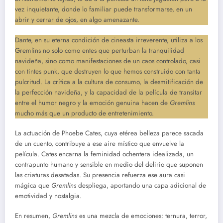
vez inquietante, donde lo familiar puede transformarse, en un
abrir y cerrar de ojos, en algo amenazante.
Dante, en su eterna condición de cineasta irreverente, utiliza a los
Gremlins no solo como entes que perturban la tranquilidad
navideña, sino como manifestaciones de un caos controlado, casi
con tintes punk, que destruyen lo que hemos construido con tanta
pulcritud. La crítica a la cultura de consumo, la desmitificación de
la perfección navideña, y la capacidad de la película de transitar
entre el humor negro y la emoción genuina hacen de
Gremlins
mucho más que un producto de entretenimiento.
La actuación de Phoebe Cates, cuya etérea belleza parece sacada
de un cuento, contribuye a ese aire místico que envuelve la
película. Cates encarna la feminidad ochentera idealizada, un
contrapunto humano y sensible en medio del delirio que suponen
las criaturas desatadas. Su presencia refuerza ese aura casi
mágica que
Gremlins
despliega, aportando una capa adicional de
emotividad y nostalgia.
En resumen,
Gremlins
es una mezcla de emociones: ternura, terror,