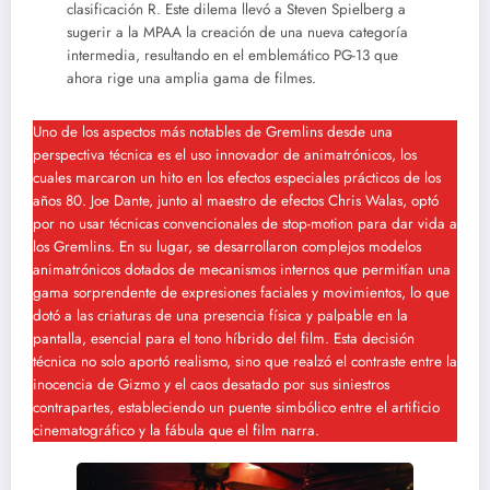
clasificación R. Este dilema llevó a Steven Spielberg a
sugerir a la MPAA la creación de una nueva categoría
intermedia, resultando en el emblemático PG-13 que
ahora rige una amplia gama de filmes.
Uno de los aspectos más notables de Gremlins desde una
perspectiva técnica es el uso innovador de animatrónicos, los
cuales marcaron un hito en los efectos especiales prácticos de los
años 80. Joe Dante, junto al maestro de efectos Chris Walas, optó
por no usar técnicas convencionales de stop-motion para dar vida a
los Gremlins. En su lugar, se desarrollaron complejos modelos
animatrónicos dotados de mecanismos internos que permitían una
gama sorprendente de expresiones faciales y movimientos, lo que
dotó a las criaturas de una presencia física y palpable en la
pantalla, esencial para el tono híbrido del film. Esta decisión
técnica no solo aportó realismo, sino que realzó el contraste entre la
inocencia de Gizmo y el caos desatado por sus siniestros
contrapartes, estableciendo un puente simbólico entre el artificio
cinematográfico y la fábula que el film narra.