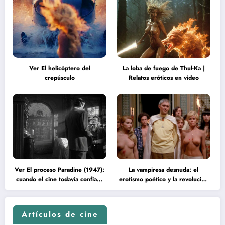
Ver El helicóptero del
La loba de fuego de Thul-Ka |
crepúsculo
Relatos eróticos en video
Ver El proceso Paradine (1947):
La vampiresa desnuda: el
cuando el cine todavía confiaba
erotismo poético y la revolución
en la inteligencia del espectador
psicodélica de Jean Rollin
Artículos de cine