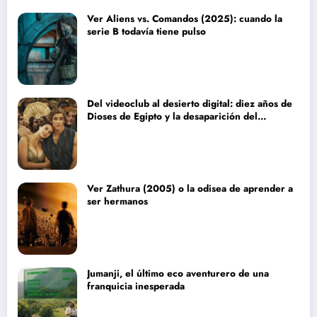
Ver Aliens vs. Comandos (2025): cuando la
serie B todavía tiene pulso
Del videoclub al desierto digital: diez años de
Dioses de Egipto y la desaparición del
blockbuster sin complejos
Ver Zathura (2005) o la odisea de aprender a
ser hermanos
Jumanji, el último eco aventurero de una
franquicia inesperada