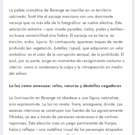
La paleta cromática de
Revenge
se inscribe en un territorio
calcinado. Scott tiñe el paisaje mexicano con una dominante
naranja que va más allá de lo fotográfico: se vuelve afectiva. Esta
saturación extrema —que invade paredes, cielos, pieles y textiles—
no busca verosimilitud sino fiebre. El naranja no es tierra: es
traición, ardor, lujuria. En contrapunto, aparecen toques de verde
profundo (en vegetación, botellas, ropas), que adquieren un valor
simbólico: es el color de la corrupción sensual, de lo prohibido. El
azul, por su parte, surge en momentos de recogimiento nocturno o
interior: como si condensara la culpa y la introspección en medio
del sofoco.
La luz como amenaza: velos, ranuras y destellos cegadores
La iluminación en
Revenge
no obedece a una lógica naturalista,
sino expresionista. La luz no revela: hiere, enceguece, divide. Las
escenas interiores se construyen con fuentes de luz agresivamente
filtradas, ya sea a través de persianas venecianas o de cortinas
vaporosas. Esta elección crea un juego permanente de franjas,
halos y reflejos —una metáfora visual de los personajes atrapados