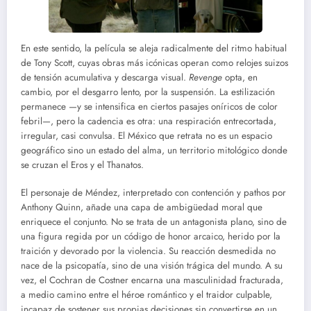
En este sentido, la película se aleja radicalmente del ritmo habitual
de Tony Scott, cuyas obras más icónicas operan como relojes suizos
de tensión acumulativa y descarga visual.
Revenge
opta, en
cambio, por el desgarro lento, por la suspensión. La estilización
permanece —y se intensifica en ciertos pasajes oníricos de color
febril—, pero la cadencia es otra: una respiración entrecortada,
irregular, casi convulsa. El México que retrata no es un espacio
geográfico sino un estado del alma, un territorio mitológico donde
se cruzan el Eros y el Thanatos.
El personaje de Méndez, interpretado con contención y pathos por
Anthony Quinn, añade una capa de ambigüedad moral que
enriquece el conjunto. No se trata de un antagonista plano, sino de
una figura regida por un código de honor arcaico, herido por la
traición y devorado por la violencia. Su reacción desmedida no
nace de la psicopatía, sino de una visión trágica del mundo. A su
vez, el Cochran de Costner encarna una masculinidad fracturada,
a medio camino entre el héroe romántico y el traidor culpable,
incapaz de sostener sus propias decisiones sin convertirse en un