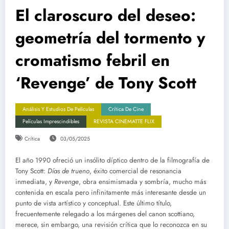
El claroscuro del deseo:
geometría del tormento y
cromatismo febril en
‘Revenge’ de Tony Scott
Análisis Y Estudios De Películas
Crítica De Cine
Películas Imprescindibles
REVISTA CINEMATTE FLIX
Crítica
03/05/2025
El año 1990 ofreció un insólito díptico dentro de la filmografía de
Tony Scott:
Días de trueno
, éxito comercial de resonancia
inmediata, y
Revenge
, obra ensimismada y sombría, mucho más
contenida en escala pero infinitamente más interesante desde un
punto de vista artístico y conceptual. Este último título,
frecuentemente relegado a los márgenes del canon scottiano,
merece, sin embargo, una revisión crítica que lo reconozca en su