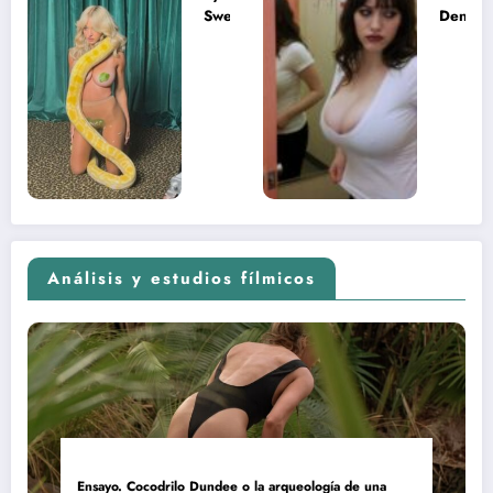
Sweeney
Dennin
desnuda el
la muje
lado más
apareci
sexual del
donde 
contenido
estaba
adolescente
(Euphoria,
2026)
Análisis y estudios fílmicos
Ensayo. Cocodrilo Dundee o la arqueología de una