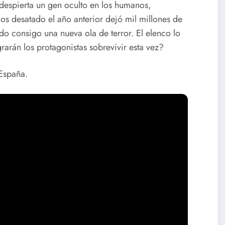
despierta un gen oculto en los humanos,
os desatado el año anterior dejó mil millones de
ndo consigo una nueva ola de terror. El elenco lo
arán los protagonistas sobrevivir esta vez?
España.