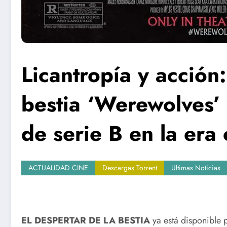
Licantropía y acción:
bestia ‘Werewolves’ y
de serie B en la er
ACTUALIDAD CINE
Descargas Torrent
Ultimas Noticias
Descargar Werewolves Torrent El Despertar de la best
EL DESPERTAR DE LA BESTIA
ya está disponible p