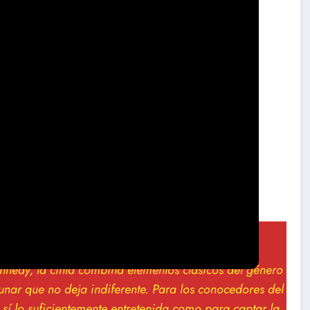
cine de serie B en la era contemporánea
máxima expresión
discreto del terror, vuelve a rugir con fuerza en
, promete revivir lo mejor de la serie B moderna.
ennedy, la cinta combina elementos clásicos del género
unar que no deja indiferente. Para los conocedores del
 sí lo suficientemente entretenida como para captar la