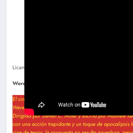
Licantropía y acción: ‘Werewolves’ y el resurgir del 
Werewolves (2024): La serie B moderna en su 
El cine de hombres lobo, que alguna vez fue un rincón 
Werewolves (2024), una película que, según su tráiler
Dirigida por Steven C. Miller y escrita por Matthew K
con una acción trepidante y un toque de apocalipsis l
cine de terror, la propuesta no resulta novedosa, pero