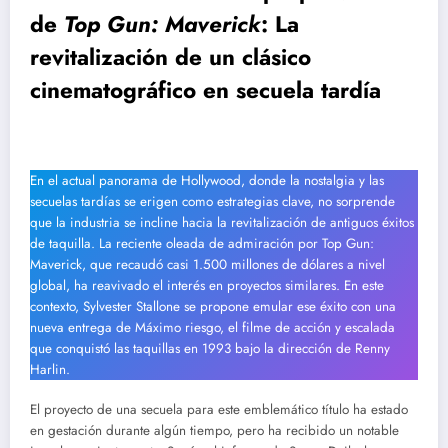
de
Top Gun: Maverick
: La
revitalización de un clásico
cinematográfico en secuela tardía
En el actual panorama de Hollywood, donde la nostalgia y las
secuelas tardías se erigen como estrategias clave, no sorprende
que la industria se incline hacia la revitalización de antiguos éxitos
de taquilla. La reciente oleada de admiración por Top Gun:
Maverick, que recaudó casi 1.500 millones de dólares a nivel
global, ha reavivado el interés en proyectos similares. En este
contexto, Sylvester Stallone se propone emular ese éxito con una
nueva entrega de Máximo riesgo, el filme de acción y escalada
que conquistó las taquillas en 1993 bajo la dirección de Renny
Harlin.
El proyecto de una secuela para este emblemático título ha estado
en gestación durante algún tiempo, pero ha recibido un notable