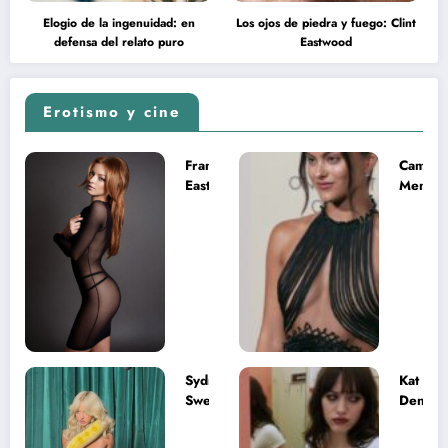
Elogio de la ingenuidad: en
Los ojos de piedra y fuego: Clint
defensa del relato puro
Eastwood
Erotismo y cine
Francesca
Camila
Eastwood y
Mende
la
desnud
melancolía
como T
del legado
en Mast
imposible
del Uni
Sydney
Kat
Sweeney
Dennin
desnuda el
la muje
lado más
apareci