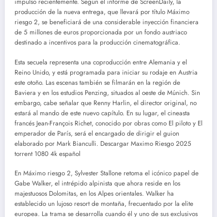
impulso recientemente. Según el informe de ScreenDaily, la
producción de la nueva entrega, que llevará por título Máximo
riesgo 2, se beneficiará de una considerable inyección financiera
de 5 millones de euros proporcionada por un fondo austriaco
destinado a incentivos para la producción cinematográfica.
Esta secuela representa una coproducción entre Alemania y el
Reino Unido, y está programada para iniciar su rodaje en Austria
este otoño. Las escenas también se filmarán en la región de
Baviera y en los estudios Penzing, situados al oeste de Múnich. Sin
embargo, cabe señalar que Renny Harlin, el director original, no
estará al mando de este nuevo capítulo. En su lugar, el cineasta
francés Jean-François Richet, conocido por obras como El piloto y El
emperador de París, será el encargado de dirigir el guion
elaborado por Mark Bianculli. Descargar Maximo Riesgo 2025
torrent 1080 4k español
En Máximo riesgo 2, Sylvester Stallone retoma el icónico papel de
Gabe Walker, el intrépido alpinista que ahora reside en los
majestuosos Dolomitas, en los Alpes orientales. Walker ha
establecido un lujoso resort de montaña, frecuentado por la elite
europea. La trama se desarrolla cuando él y uno de sus exclusivos