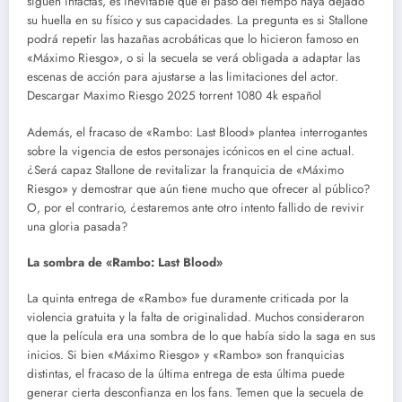
siguen intactas, es inevitable que el paso del tiempo haya dejado
su huella en su físico y sus capacidades. La pregunta es si Stallone
podrá repetir las hazañas acrobáticas que lo hicieron famoso en
«Máximo Riesgo», o si la secuela se verá obligada a adaptar las
escenas de acción para ajustarse a las limitaciones del actor.
Descargar Maximo Riesgo 2025 torrent 1080 4k español
Además, el fracaso de «Rambo: Last Blood» plantea interrogantes
sobre la vigencia de estos personajes icónicos en el cine actual.
¿Será capaz Stallone de revitalizar la franquicia de «Máximo
Riesgo» y demostrar que aún tiene mucho que ofrecer al público?
O, por el contrario, ¿estaremos ante otro intento fallido de revivir
una gloria pasada?
La sombra de «Rambo: Last Blood»
La quinta entrega de «Rambo» fue duramente criticada por la
violencia gratuita y la falta de originalidad. Muchos consideraron
que la película era una sombra de lo que había sido la saga en sus
inicios. Si bien «Máximo Riesgo» y «Rambo» son franquicias
distintas, el fracaso de la última entrega de esta última puede
generar cierta desconfianza en los fans. Temen que la secuela de