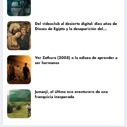
Del videoclub al desierto digital: diez años de
Dioses de Egipto y la desaparición del
blockbuster sin complejos
Ver Zathura (2005) o la odisea de aprender a
ser hermanos
Jumanji, el último eco aventurero de una
franquicia inesperada