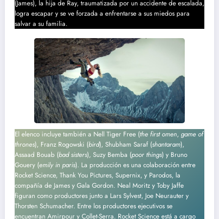
(James), la hija de Ray, traumatizada por un accidente de escalada,
logra escapar y se ve forzada a enfrentarse a sus miedos para
salvar a su familia.
El elenco incluye también a Nell Tiger Free (
the first omen
,
game of
thrones
), Franz Rogowski (
bird
), Shubham Saraf (
shantaram
),
Assaad Bouab (
bad sisters
), Suzy Bemba (
poor things
) y Bruno
Gouery (
emily in paris
). La producción es una colaboración entre
Rocket Science, Thank You Pictures, Supernix, y Parodos, la
compañía de James y Gala Gordon. Neal Moritz y Toby Jaffe
figuran como productores junto a Lars Sylvest, Joe Neurauter y
Thorsten Schumacher. Entre los productores ejecutivos se
encuentran Amirpour y Collet-Serra. Rocket Science está a cargo