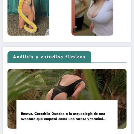
sexual del
donde 
contenido
estaba
adolescente
(Euphoria,
2026)
Análisis y estudios fílmicos
Ensayo. Cocodrilo Dundee o la arqueología de una
aventura que empezó como una rareza y terminó
convertida en reliquia