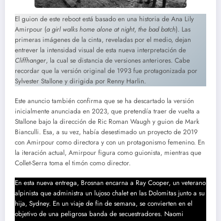
El guion de este reboot está basado en una historia de Ana Lily
Amirpour (
a girl walks home alone at night
,
the bad batch
). Las
primeras imágenes de la cinta, reveladas por el medio, dejan
entrever la intensidad visual de esta nueva interpretación de
Cliffhanger
, la cual se distancia de versiones anteriores. Cabe
recordar que la versión original de 1993 fue protagonizada por
Sylvester Stallone y dirigida por Renny Harlin.
Este anuncio también confirma que se ha descartado la versión
inicialmente anunciada en 2023, que pretendía traer de vuelta a
Stallone bajo la dirección de Ric Roman Waugh y guion de Mark
Bianculli. Esa, a su vez, había desestimado un proyecto de 2019
con Amirpour como directora y con un protagonismo femenino. En
la iteración actual, Amirpour figura como guionista, mientras que
Collet-Serra toma el timón como director.
En esta nueva entrega, Brosnan encarna a Ray Cooper, un veterano
alpinista que administra un lujoso chalet en las Dolomitas junto a su
hija, Sydney. En un viaje de fin de semana, se convierten en el
objetivo de una peligrosa banda de secuestradores. Naomi