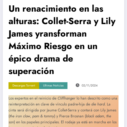
Un renacimiento en las
alturas: Collet-Serra y Lily
James yransforman
Máximo Riesgo en un
épico drama de
superación
Descargas Torrent
Ultimas Noticias
02/11/2024
Los expertos en el reinicio de
Cliffhanger
lo han descrito como una
reinterpretación en clave de vínculo padre-hija de
die hard
. La
cinta será dirigida por Jaume Collet-Serra y contará con Lily James
(
the iron claw
,
pam & tommy
) y Pierce Brosnan (
black adam
,
the
son
) en los papeles principales. El rodaje ya está en marcha en los