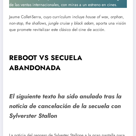
de las ventas internacionales, con miras a un estreno en cines.
Jaume Collet-Serra, cuyo currículum incluye
house of wax
,
orphan
,
non-stop
,
the shallows
,
jungle cruise
y
black adam
, aporta una visión
que promete revitalizar este clásico del cine de acción.
REBOOT VS SECUELA
ABANDONADA
El siguiente texto ha sido anulado tras la
noticia de cancelación de la secuela con
Sylverster Stallon
La noticia del regreso de Sylvester Stallone a la gran pantalla para