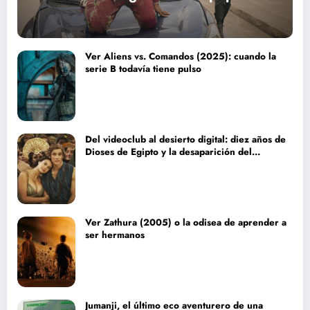
Ver Aliens vs. Comandos (2025): cuando la
serie B todavía tiene pulso
Del videoclub al desierto digital: diez años de
Dioses de Egipto y la desaparición del
blockbuster sin complejos
Ver Zathura (2005) o la odisea de aprender a
ser hermanos
Jumanji, el último eco aventurero de una