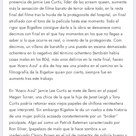
presencia de Jamie Lee Curtis, lider de las scream queen, aumenta
más la sensación de filme barato de terror sobre todo, en la recta
final del filme tras la huida de la protagonsita del hospital, un final
atrofiado con el tono de la película hasta ese momento. Todo el
rigor que Bigellow consigue darle a la obra se desvanece como
decimos con final en el que hay momentos en los que no llegas a
saber si lo que ocurre es real, o invento de la protagonista. Com
decimos, un villano de baratillo y una puesta en escena demasiado
ochentera en lo negativo del término ochentero (también había
cosas malas en los 80s), más unos delirios en la recta final, hacen
que ‘Acero Azul’ a día de hoy sea una piedra en el camino en la
filmografía de la Bigelow quien por cierto, siempre fue en
aumento tras este trabajo.
En “Acero Azul” Jamie Lee Curtis se mete de lleno en el papel
Megan Turner, una chica de la que la hija de Janet Leigh y Tony
Curtis podría retomar esos viejos papeles de chillona veinteañera
que interpretó. Sin embargo Bigelow le da un vuelco a ésta historia
de una mujer policía acosada constantemente por un “broker”
psicópata. Algo así como un Patrick Bateman caracterizado por
Ron Silver, (papelazo de malo que le hace sombra a un
inadecuado Clancy Brown en el rol de inspector de policía bueno y