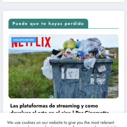
Puede que te hayas perdido
UNCATEGORIZED
Conoce las fechas de estrenos y críticas de
tus películas y series favoritas con Point
We use cookies on our website to give you the most relevant