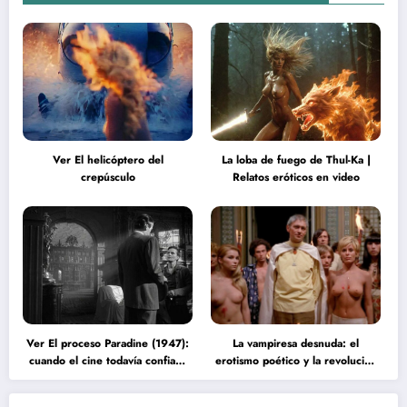
Ver El helicóptero del
La loba de fuego de Thul-Ka |
crepúsculo
Relatos eróticos en video
Ver El proceso Paradine (1947):
La vampiresa desnuda: el
cuando el cine todavía confiaba
erotismo poético y la revolución
en la inteligencia del espectador
psicodélica de Jean Rollin