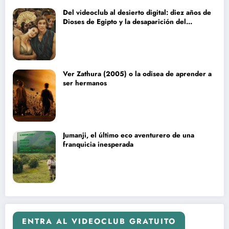
Del videoclub al desierto digital: diez años de
Dioses de Egipto y la desaparición del
blockbuster sin complejos
Ver Zathura (2005) o la odisea de aprender a
ser hermanos
Jumanji, el último eco aventurero de una
franquicia inesperada
ENTRA AL VIDEOCLUB GRATUITO