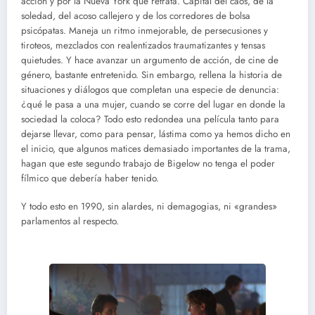
acción y por la Nueva York que retrata. Capital del caos, de la
soledad, del acoso callejero y de los corredores de bolsa
psicópatas. Maneja un ritmo inmejorable, de persecusiones y
tiroteos, mezclados con realentizados traumatizantes y tensas
quietudes. Y hace avanzar un argumento de acción, de cine de
género, bastante entretenido. Sin embargo, rellena la historia de
situaciones y diálogos que completan una especie de denuncia:
¿qué le pasa a una mujer, cuando se corre del lugar en donde la
sociedad la coloca? Todo esto redondea una película tanto para
dejarse llevar, como para pensar, lástima como ya hemos dicho en
el inicio, que algunos matices demasiado importantes de la trama,
hagan que este segundo trabajo de Bigelow no tenga el poder
fílmico que debería haber tenido.
Y todo esto en 1990, sin alardes, ni demagogias, ni «grandes»
parlamentos al respecto.