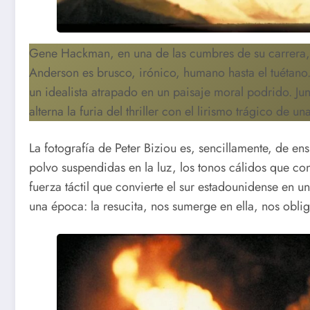
Gene Hackman, en una de las cumbres de su carrera, 
Anderson es brusco, irónico, humano hasta el tuétano
un idealista atrapado en un paisaje moral podrido. Jun
alterna la furia del thriller con el lirismo trágico de u
La fotografía de Peter Biziou es, sencillamente, de e
polvo suspendidas en la luz, los tonos cálidos que con
fuerza táctil que convierte el sur estadounidense en u
una época: la resucita, nos sumerge en ella, nos obliga