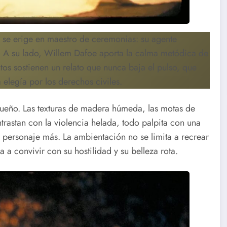
se erige en maestro de ceremonias: su agente
. A su lado, Willem Dafoe aporta la calma metódica de
tos sostienen un relato que nunca baja el pulso, que
na elegía por los derechos civiles.
nsueño. Las texturas de madera húmeda, las motas de
trastan con la violencia helada, todo palpita con una
n personaje más. La ambientación no se limita a recrear
 a convivir con su hostilidad y su belleza rota.