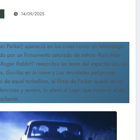
14/09/2025
lan Parker) apareció en los cines como un relámpago
ado por un firmamento saturado de astros:
Rain Man
Roger Rabbit?
reescribía las leyes del espectáculo,
La
es,
Gorilas en la nieve
y
Las amistades peligrosas
o de aquel torbellino, el filme de Parker quedó en un
encioso y severo, lo elevó al lugar que merece: el de
ochenta.