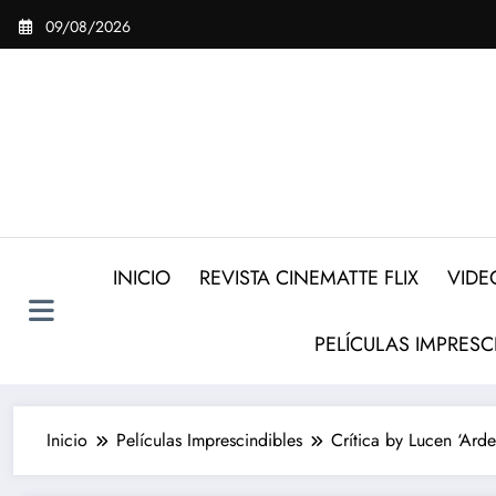
Saltar
09/08/2026
al
contenido
INICIO
REVISTA CINEMATTE FLIX
VIDE
PELÍCULAS IMPRESC
Inicio
Películas Imprescindibles
Crítica by Lucen ‘Ard